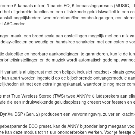
reerde 5-kanaals mixer, 3-bands EQ, 5 toepassingspresets (MUSIC, L
t het uitgebreide functies en een uitstekende geluidskwaliteit in een
e aansluitmogelijkheden: twee microfoon/line combo-ingangen, een st
et AAC-codec.
ngen maakt een breed scala aan opstellingen mogelijk met een mix v
 delay-effecten eenvoudig en handsfree schakelen met een externe voetsc
tie duidelijke en hoorbare aankondigingen te garanderen, kun je de funct
prioriteitsinstellingen en de muziek wordt automatisch gedempt wanneer
variant is al uitgerust met een beltpck inclusief headset - plaats ge
e kan apart worden ingesteld op de bijbehorende ontvangermodule aan 
lijkheden uit met een extra ingangskanaal, waardoor je nog meer com
e met True Wireless Stereo (TWS) twee ANNY® 8 luidsprekers aan elkaa
ade die een indrukwekkende geluidsoplossing creëert voor feesten en
ynX® DSP (Gen. 2) produceert een vervormingsvrij, zuiver en krachtig 
giebesparende ECO preset, kan de ANNY bijzonder lang meegaan voor
e kan deze modus tot 11 uur ononderbroken werken. Voor je feestje 