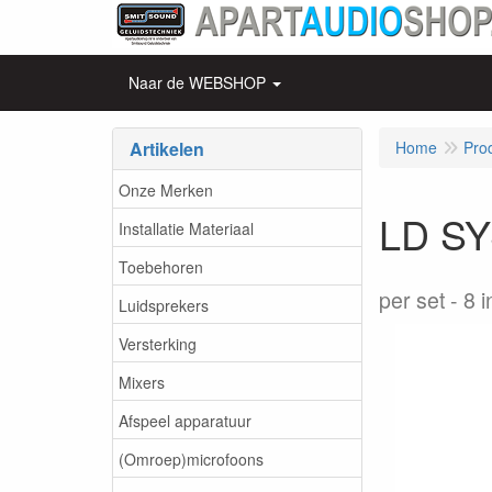
Naar de WEBSHOP
Artikelen
Home
Pro
Onze Merken
LD SY
Installatie Materiaal
Toebehoren
per set
8 i
Luidsprekers
Versterking
Mixers
Afspeel apparatuur
(Omroep)microfoons