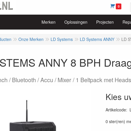
0
Merken
Oplossingen
Projecten
Repa
ducten
Onze Merken
LD Systems
LD Systems ANNY
LD S
STEMS ANNY 8 BPH Draag
nch / Bluetooth / Accu / Mixer / 1 Beltpack met Head
Kies u
Artikelcode
:
0 ster(ren) m