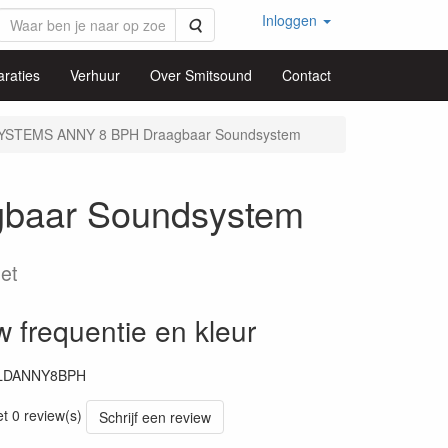
Inloggen
Zoeken
raties
Verhuur
Over Smitsound
Contact
YSTEMS ANNY 8 BPH Draagbaar Soundsystem
baar Soundsystem
set
w frequentie en kleur
LDANNY8BPH
et 0 review(s)
Schrijf een review