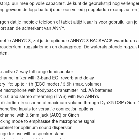
efst 3,5 uur mee op volle capaciteit. Je kunt de gebruikstijd nog verlen
ang gewoon de lege batterij door een volledig opgeladen exemplaar en 
gen dat je mobiele telefoon of tablet altijd klaar is voor gebruik, kun
ort aan de achterkant van ANNY.
st met je ANNY® 8, zul je de optionele ANNY® 8 BACKPACK waarderen a
houderriem, rugzakriemen en draaggreep. De waterafstotende rugzak 
nten.
le active 2-way full-range loudspeaker
5-channel mixer with 3-band EQ, reverb and delay
ery life: up to 11h (ECO mode) / 3.5h (max. volume)
t microphone with bodypack transmitter incl. AA batteries
® 5.0 and stereo streaming (TWS) with two ANNYs
 distortion-free sound at maximum volume through DynX® DSP (Gen. 
one/line inputs for versatile connection options
 channel with 3.5mm jack (AUX) or Cinch
ducking mode to emphasise the microphone signal
 cabinet for optimum sound dispersion
nge for use with a speaker stand