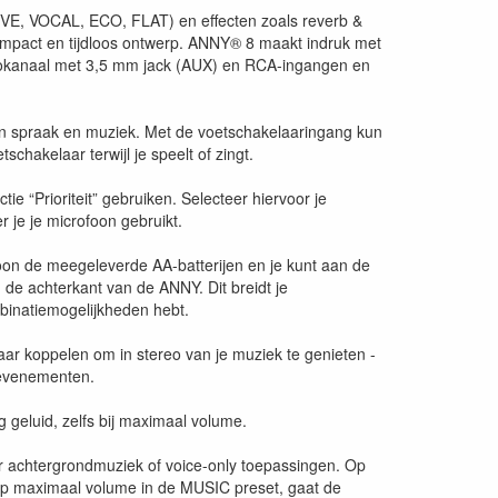
IVE, VOCAL, ECO, FLAT) en effecten zoals reverb &
 compact en tijdloos ontwerp. ANNY® 8 maakt indruk met
ereokanaal met 3,5 mm jack (AUX) en RCA-ingangen en
an spraak en muziek. Met de voetschakelaaringang kun
hakelaar terwijl je speelt of zingt.
ie “Prioriteit” gebruiken. Selecteer hiervoor je
 je je microfoon gebruikt.
woon de meegeleverde AA-batterijen en je kunt aan de
de achterkant van de ANNY. Dit breidt je
binatiemogelijkheden hebt.
r koppelen om in stereo van je muziek te genieten -
 evenementen.
geluid, zelfs bij maximaal volume.
 achtergrondmuziek of voice-only toepassingen. Op
op maximaal volume in de MUSIC preset, gaat de