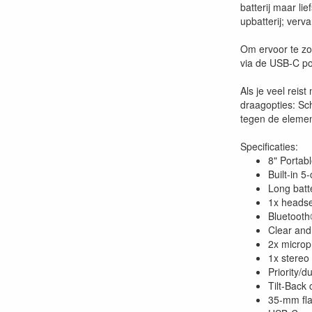
batterij maar li
upbatterij; verv
Om ervoor te zor
via de USB-C po
Als je veel rei
draagopties: Sc
tegen de eleme
Specificaties:
8" Portab
Built-in 
Long batt
1x headse
Bluetooth
Clear and
2x microph
1x stereo
Priority/
Tilt-Back
35-mm fla