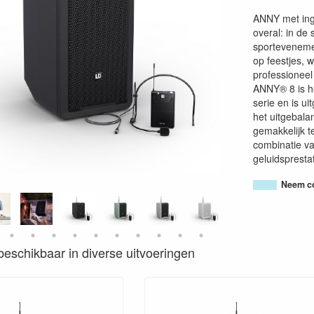
ANNY met inge
overal: in de 
sporteveneme
op feestjes, 
professioneel
ANNY® 8 is h
serie en is u
het uitgebala
gemakkelijk t
combinatie va
geluidsprestat
Neem co
s beschikbaar in diverse uitvoeringen