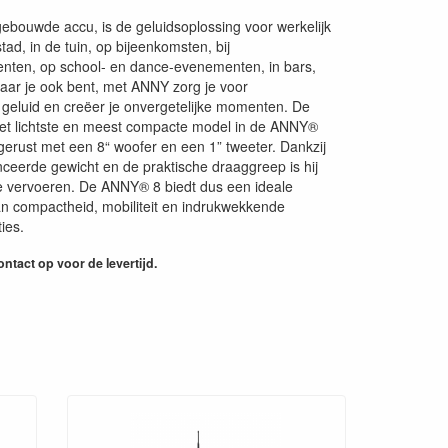
bouwde accu, is de geluidsoplossing voor werkelijk
stad, in de tuin, op bijeenkomsten, bij
nten, op school- en dance-evenementen, in bars,
waar je ook bent, met ANNY zorg je voor
 geluid en creëer je onvergetelijke momenten. De
et lichtste en meest compacte model in de ANNY®
itgerust met een 8“ woofer en een 1” tweeter. Dankzij
nceerde gewicht en de praktische draaggreep is hij
e vervoeren. De ANNY® 8 biedt dus een ideale
n compactheid, mobiliteit en indrukwekkende
ies.
ntact op voor de levertijd.