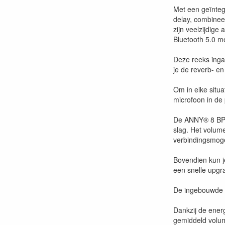
Met een geïnteg
delay, combineer
zijn veelzijdig
Bluetooth 5.0 m
Deze reeks inga
je de reverb- en
Om in elke situa
microfoon in de 
De ANNY® 8 BPH 
slag. Het volum
verbindingsmoge
Bovendien kun j
een snelle upgr
De ingebouwde D
Dankzij de ener
gemiddeld volum