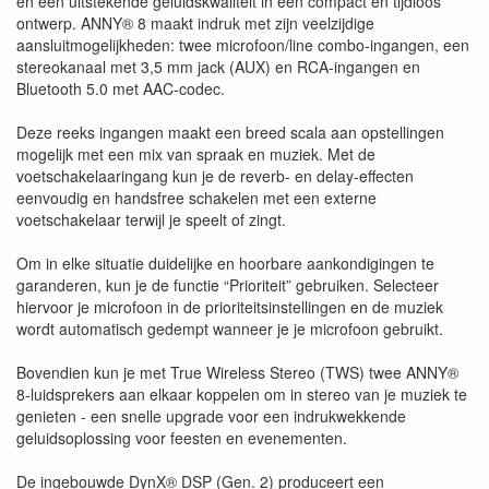
en een uitstekende geluidskwaliteit in een compact en tijdloos
ontwerp. ANNY® 8 maakt indruk met zijn veelzijdige
aansluitmogelijkheden: twee microfoon/line combo-ingangen, een
stereokanaal met 3,5 mm jack (AUX) en RCA-ingangen en
Bluetooth 5.0 met AAC-codec.
Deze reeks ingangen maakt een breed scala aan opstellingen
mogelijk met een mix van spraak en muziek. Met de
voetschakelaaringang kun je de reverb- en delay-effecten
eenvoudig en handsfree schakelen met een externe
voetschakelaar terwijl je speelt of zingt.
Om in elke situatie duidelijke en hoorbare aankondigingen te
garanderen, kun je de functie “Prioriteit” gebruiken. Selecteer
hiervoor je microfoon in de prioriteitsinstellingen en de muziek
wordt automatisch gedempt wanneer je je microfoon gebruikt.
Bovendien kun je met True Wireless Stereo (TWS) twee ANNY®
8-luidsprekers aan elkaar koppelen om in stereo van je muziek te
genieten - een snelle upgrade voor een indrukwekkende
geluidsoplossing voor feesten en evenementen.
De ingebouwde DynX® DSP (Gen. 2) produceert een