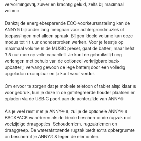
vervormingsvrij, zuiver en krachtig geluid, zelfs bij maximaal
volume.
Dankzij de energiebesparende ECO-voorkeursinstelling kan de
ANNY® bijzonder lang meegaan voor achtergrondmuziek of
toepassingen met alleen spraak. Bij gemiddeld volume kan deze
modus tot 11 uur ononderbroken werken. Voor je feestje op
maximaal volume in de MUSIC preset, gaat de batterij maar liefst
3,5 uur mee op volle capaciteit. Je kunt de gebruikstijd nog
verlengen met behulp van de optioneel verkrijgbare back-
upbatterij; vervang gewoon de lege batterij door een volledig
opgeladen exemplaar en je kunt weer verder.
Om ervoor te zorgen dat je mobiele telefoon of tablet altijd klaar is
voor gebruik, kun je deze in de geïntegreerde houder plaatsen en
opladen via de USB-C poort aan de achterzijde van ANNY®.
Als je veel reist met je ANNY® 8, zul je de optionele ANNY® 8
BACKPACK waarderen als de ideale beschermende rugzak met
veelzijdige draagopties: Schouderriem, rugzakriemen en
draaggreep. De waterafstotende rugzak biedt extra opbergruimte
en beschermt je ANNY® 8 tegen de elementen.