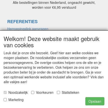
Alle bestellingen binnen Nederland, ongeacht gewicht,
worden voor €6,95 verstuurd
REFERENTIES
Herroepingslink aanvragen
Welkom! Deze website maakt gebruik
van cookies
ALGEMENE VOORWAARDEN
Herroepingslink aanvragen
Leuk dat je onze site bezoekt. Geef hier aan welke cookies we
mogen plaatsen. De noodzakelijke cookies verzamelen geen
persoonsgegevens. De overige cookies helpen ons de site en je
bezoekerservaring te verbeteren. Ook helpen ze ons om onze
PRIVACYVERKLARING
producten beter bij je onder de aandacht te brengen. Ga je voor
Herroepingslink aanvragen
een optimaal werkende website inclusief alle voordelen? Vink dan
alle vakjes aan!
CONTACT
Noodzakelijk
Voorkeuren
Statistieken
Marketing
Herroepingslink aanvragen
Opslaan