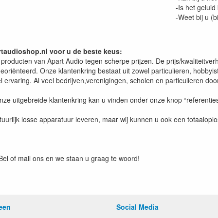
-Is het geluid
-Weet bij u (b
taudioshop.nl voor u de beste keus:
e producten van Apart Audio tegen scherpe prijzen. De prijs/kwaliteitve
eoriënteerd. Onze klantenkring bestaat uit zowel particulieren, hobbyis
 ervaring. Al veel bedrijven,verenigingen, scholen en particulieren d
nze uitgebreide klantenkring kan u vinden onder onze knop “referenties
tuurlijk losse apparatuur leveren, maar wij kunnen u ook een totaalop
Bel of mail ons en we staan u graag te woord!
een
Social Media