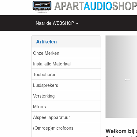
Naar de WEBSHOP
aparta
Vor
Artikelen
Onze Merken
Installatie Materiaal
Toebehoren
Luidsprekers
Versterking
Mixers
Afspeel apparatuur
(Omroep)microfoons
Welkom bij 