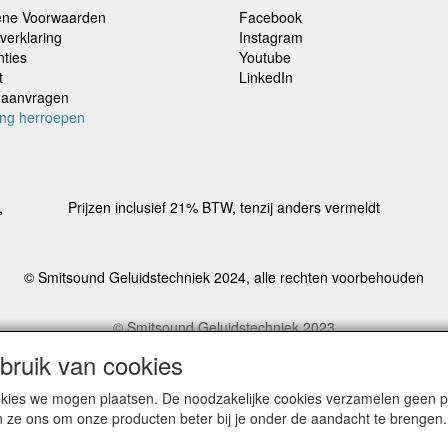
ne Voorwaarden
Facebook
verklaring
Instagram
nties
Youtube
t
LinkedIn
e aanvragen
ing herroepen
,
Prijzen inclusief 21% BTW, tenzij anders vermeldt
© Smitsound Geluidstechniek 2024, alle rechten voorbehouden
© Smitsound Geluidstechniek 2023
estellingen binnen Nederland, ongeacht gewicht, worden voor €6,95 ve
ruik van cookies
cookies we mogen plaatsen. De noodzakelijke cookies verzamelen geen
PRIVACYVERKLA
CONTACT
n ze ons om onze producten beter bij je onder de aandacht te brengen.
N
RING
Herroepingslink