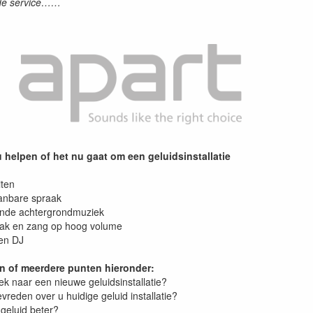
oede service……
 helpen of het nu gaat om een geluidsinstallatie
iten
anbare spraak
kende achtergrondmuziek
aak en zang op hoog volume
en DJ
n of meerdere punten hieronder:
ek naar een nieuwe geluidsinstallatie?
evreden over u huidige geluid installatie?
 geluid beter?