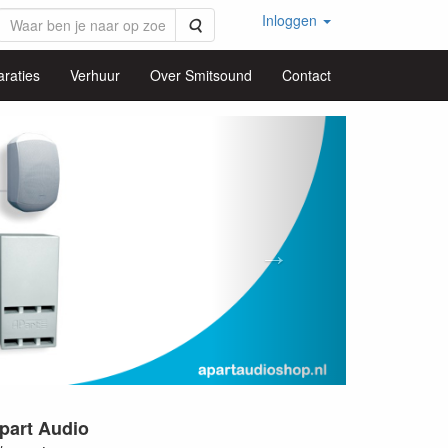
Inloggen
Zoeken
raties
Verhuur
Over Smitsound
Contact
Volgende
Apart Audio