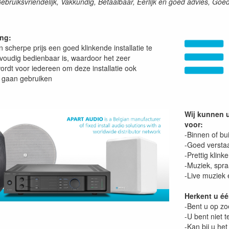
Gebruiksvriendelijk, Vakkundig, Betaalbaar, Eerlijk en goed advies, G
ing:
 scherpe prijs een goed klinkende installatie te
nvoudig bedienbaar is, waardoor het zeer
ordt voor iedereen om deze installatie ook
e gaan gebruiken
Wij kunnen u
voor:
-Binnen of bu
-Goed versta
-Prettig klin
-Muziek, spr
-Live muziek 
Herkent u éé
-Bent u op zo
-U bent niet t
-Kan bij u het