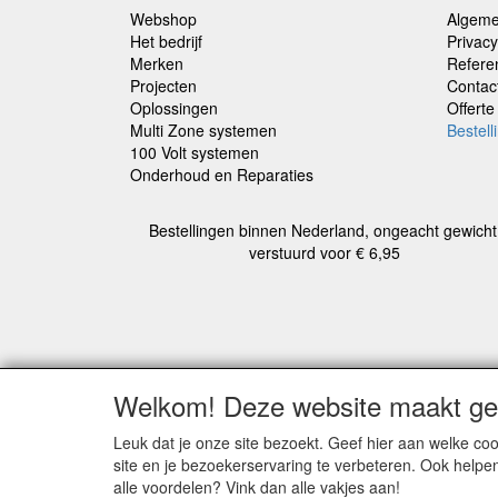
Webshop
Algeme
Het bedrijf
Privacy
Merken
Refere
Projecten
Contac
Oplossingen
Offert
Multi Zone systemen
Bestell
100 Volt systemen
Onderhoud en Reparaties
Bestellingen binnen Nederland, ongeacht gewicht
verstuurd voor € 6,95
Alle b
Welkom! Deze website maakt geb
Leuk dat je onze site bezoekt. Geef hier aan welke 
REFERENTIES
ALGEMENE
site en je bezoekerservaring te verbeteren. Ook helpe
VOORWAARDE
Herroepingslink
alle voordelen? Vink dan alle vakjes aan!