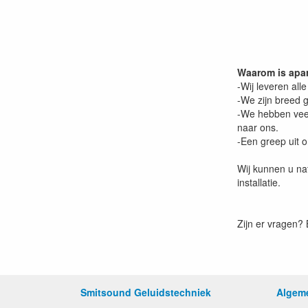
Waarom is apar
-Wij leveren all
-We zijn breed g
-We hebben veel
naar ons.
-Een greep uit o
Wij kunnen u na
installatie.
Zijn er vragen? 
Smitsound Geluidstechniek
Algem