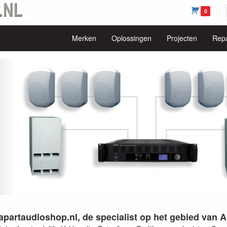
0
Merken
Oplossingen
Projecten
Repa
udioshop.nl
ige
apartaudioshop.nl, de specialist op het gebied van 