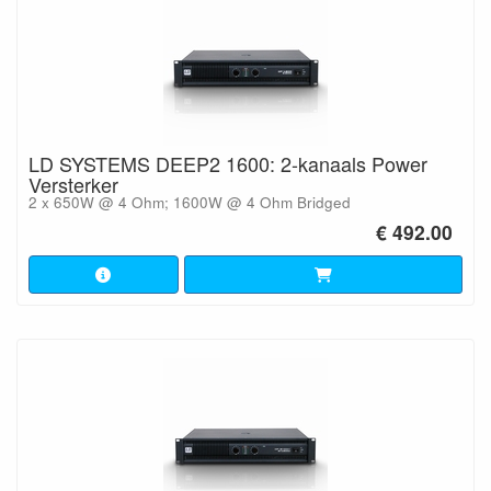
Dankzij geavanceerde technologieën, zoals de Klasse D-
versterking, leveren de versterkers van LD Systems een
kristalhelder, krachtig geluid met een minimaal
energieverbruik. Dit betekent dat je de maximale
geluidskwaliteit krijgt, zonder onnodige energieverspilling.
Verscheidenheid aan modellen:
LD SYSTEMS DEEP2 1600: 2-kanaals Power
LD Systems biedt een breed scala aan versterkers die
Versterker
geschikt zijn voor verschillende toepassingen en
2 x 650W @ 4 Ohm; 1600W @ 4 Ohm Bridged
omgevingen. Of je nu een enkele versterker nodig hebt
€ 492.00
voor een kleinere ruimte of een krachtige oplossing voor
een groot podium, er is altijd een LD Systems versterker
die past bij je specifieke behoeften.
Professioneel design:
De versterkers zijn ontworpen met het oog op zowel
functionaliteit als esthetiek. Ze passen naadloos in iedere
professionele audio- of visuele setup en hebben een
robuust, maar toch elegant design.