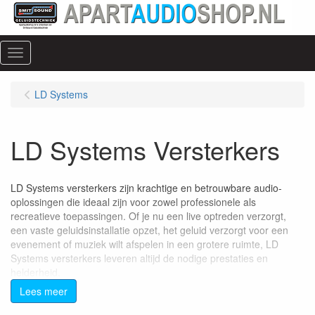
Menu
LD Systems
LD Systems Versterkers
LD Systems versterkers zijn krachtige en betrouwbare audio-
oplossingen die ideaal zijn voor zowel professionele als
recreatieve toepassingen. Of je nu een live optreden verzorgt,
een vaste geluidsinstallatie opzet, het geluid verzorgt voor een
evenement of muziek wilt afspelen in een grotere ruimte, LD
Systems versterkers leveren altijd de nodige prestaties en
helderheid.
Lees meer
Waarom kiezen voor LD Systems versterkers?
Krachtige prestaties: LD Systems versterkers bieden