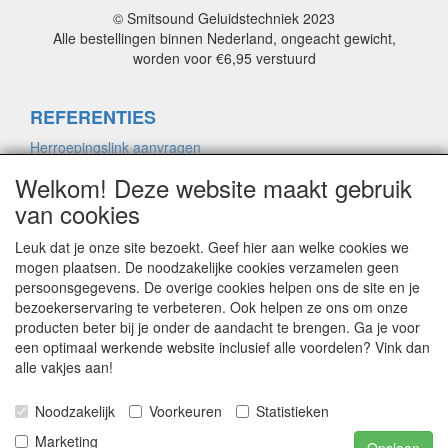
© Smitsound Geluidstechniek 2023
Alle bestellingen binnen Nederland, ongeacht gewicht,
worden voor €6,95 verstuurd
REFERENTIES
Herroepingslink aanvragen
Welkom! Deze website maakt gebruik
van cookies
ALGEMENE VOORWAARDEN
Herroepingslink aanvragen
Leuk dat je onze site bezoekt. Geef hier aan welke cookies we
mogen plaatsen. De noodzakelijke cookies verzamelen geen
persoonsgegevens. De overige cookies helpen ons de site en je
bezoekerservaring te verbeteren. Ook helpen ze ons om onze
PRIVACYVERKLARING
producten beter bij je onder de aandacht te brengen. Ga je voor
Herroepingslink aanvragen
een optimaal werkende website inclusief alle voordelen? Vink dan
alle vakjes aan!
CONTACT
Noodzakelijk
Voorkeuren
Statistieken
Marketing
Herroepingslink aanvragen