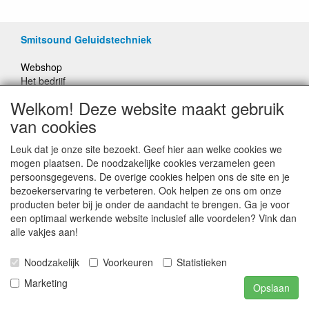
Smitsound Geluidstechniek
Webshop
Het bedrijf
Merken
Welkom! Deze website maakt gebruik
Projecten
van cookies
Oplossingen
Multi Zone systemen
Leuk dat je onze site bezoekt. Geef hier aan welke cookies we
100 Volt systemen
mogen plaatsen. De noodzakelijke cookies verzamelen geen
Onderhoud en Reparaties
persoonsgegevens. De overige cookies helpen ons de site en je
bezoekerservaring te verbeteren. Ook helpen ze ons om onze
Algemeen
producten beter bij je onder de aandacht te brengen. Ga je voor
een optimaal werkende website inclusief alle voordelen? Vink dan
Algemene Voorwaarden
alle vakjes aan!
Privacyverklaring
Referenties
Noodzakelijk
Voorkeuren
Statistieken
Contact
Offerte aanvragen
Marketing
Opslaan
Bestelling herroepen