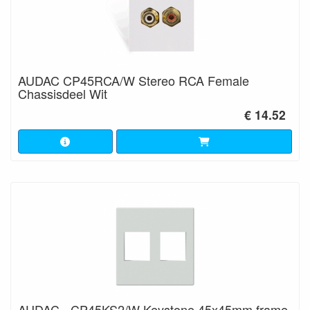
AUDAC CP45RCA/W Stereo RCA Female
Chassisdeel Wit
€ 14.52
AUDAC - CP45KS2/W Keystone 45x45mm frame