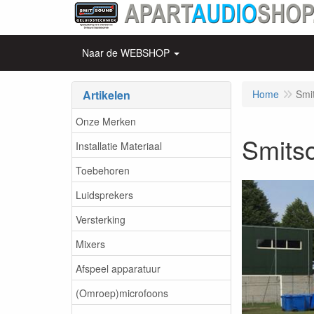
Naar de WEBSHOP
Artikelen
Home
Smi
Onze Merken
Smits
Installatie Materiaal
Toebehoren
Luidsprekers
Versterking
Mixers
Afspeel apparatuur
(Omroep)microfoons