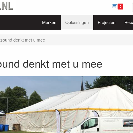
0
Merken
Oplossingen
Projecten
Repa
tsound denkt met u mee
ound denkt met u mee