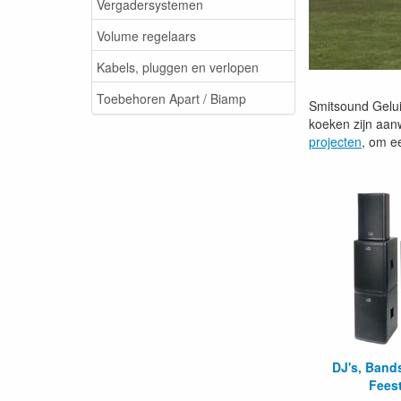
Vergadersystemen
Volume regelaars
Kabels, pluggen en verlopen
Toebehoren Apart / Biamp
Smitsound Gelui
koeken zijn aan
projecten
, om e
DJ's, Band
Fees