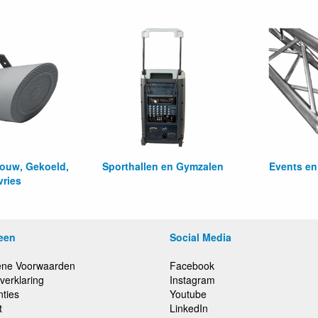
bouw, Gekoeld,
Sporthallen en Gymzalen
Events e
vries
een
Social Media
ne Voorwaarden
Facebook
verklaring
Instagram
nties
Youtube
t
LinkedIn