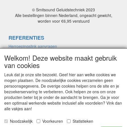
© Smitsound Geluidstechniek 2023
Alle bestellingen binnen Nederland, ongeacht gewicht,
worden voor €6,95 verstuurd
REFERENTIES
Herroepingslink aanvragen
Welkom! Deze website maakt gebruik
van cookies
ALGEMENE VOORWAARDEN
Herroepingslink aanvragen
Leuk dat je onze site bezoekt. Geef hier aan welke cookies we
mogen plaatsen. De noodzakelijke cookies verzamelen geen
persoonsgegevens. De overige cookies helpen ons de site en je
bezoekerservaring te verbeteren. Ook helpen ze ons om onze
PRIVACYVERKLARING
producten beter bij je onder de aandacht te brengen. Ga je voor
Herroepingslink aanvragen
een optimaal werkende website inclusief alle voordelen? Vink dan
alle vakjes aan!
CONTACT
Noodzakelijk
Voorkeuren
Statistieken