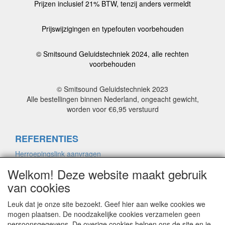
Prijzen inclusief 21% BTW, tenzij anders vermeldt
Prijswijzigingen en typefouten voorbehouden
© Smitsound Geluidstechniek 2024, alle rechten
voorbehouden
© Smitsound Geluidstechniek 2023
Alle bestellingen binnen Nederland, ongeacht gewicht,
worden voor €6,95 verstuurd
REFERENTIES
Herroepingslink aanvragen
Welkom! Deze website maakt gebruik
van cookies
ALGEMENE VOORWAARDEN
Herroepingslink aanvragen
Leuk dat je onze site bezoekt. Geef hier aan welke cookies we
mogen plaatsen. De noodzakelijke cookies verzamelen geen
persoonsgegevens. De overige cookies helpen ons de site en je