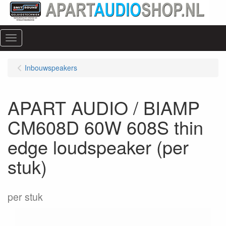
Menu
Inbouwspeakers
APART AUDIO / BIAMP
CM608D 60W 608S thin
edge loudspeaker (per
stuk)
per stuk