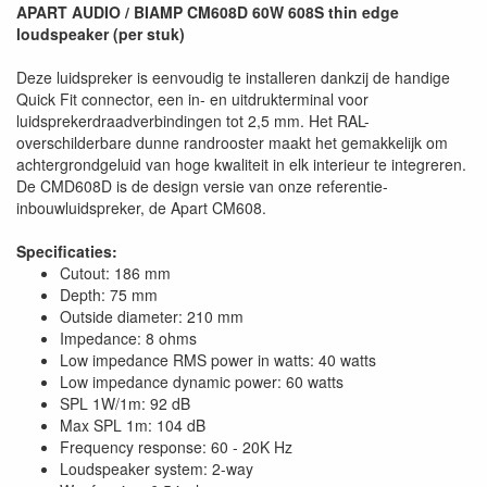
APART AUDIO / BIAMP CM608D 60W 608S thin edge
loudspeaker (per stuk)
Deze luidspreker is eenvoudig te installeren dankzij de handige
Quick Fit connector, een in- en uitdrukterminal voor
luidsprekerdraadverbindingen tot 2,5 mm. Het RAL-
overschilderbare dunne randrooster maakt het gemakkelijk om
achtergrondgeluid van hoge kwaliteit in elk interieur te integreren.
De CMD608D is de design versie van onze referentie-
inbouwluidspreker, de Apart CM608.
Specificaties:
Cutout: 186 mm
Depth: 75 mm
Outside diameter: 210 mm
Impedance: 8 ohms
Low impedance RMS power in watts: 40 watts
Low impedance dynamic power: 60 watts
SPL 1W/1m: 92 dB
Max SPL 1m: 104 dB
Frequency response: 60 - 20K Hz
Loudspeaker system: 2-way