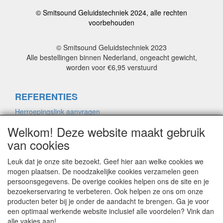
© Smitsound Geluidstechniek 2024, alle rechten
voorbehouden
© Smitsound Geluidstechniek 2023
Alle bestellingen binnen Nederland, ongeacht gewicht,
worden voor €6,95 verstuurd
REFERENTIES
Herroepingslink aanvragen
Welkom! Deze website maakt gebruik
van cookies
ALGEMENE VOORWAARDEN
Herroepingslink aanvragen
Leuk dat je onze site bezoekt. Geef hier aan welke cookies we
mogen plaatsen. De noodzakelijke cookies verzamelen geen
persoonsgegevens. De overige cookies helpen ons de site en je
bezoekerservaring te verbeteren. Ook helpen ze ons om onze
PRIVACYVERKLARING
producten beter bij je onder de aandacht te brengen. Ga je voor
Herroepingslink aanvragen
een optimaal werkende website inclusief alle voordelen? Vink dan
alle vakjes aan!