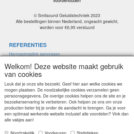
voorbehouden
© Smitsound Geluidstechniek 2023
Alle bestellingen binnen Nederland, ongeacht gewicht,
worden voor €6,95 verstuurd
REFERENTIES
Herroepingslink aanvragen
Welkom! Deze website maakt gebruik
van cookies
ALGEMENE VOORWAARDEN
Herroepingslink aanvragen
Leuk dat je onze site bezoekt. Geef hier aan welke cookies we
mogen plaatsen. De noodzakelijke cookies verzamelen geen
persoonsgegevens. De overige cookies helpen ons de site en je
bezoekerservaring te verbeteren. Ook helpen ze ons om onze
PRIVACYVERKLARING
producten beter bij je onder de aandacht te brengen. Ga je voor
Herroepingslink aanvragen
een optimaal werkende website inclusief alle voordelen? Vink dan
alle vakjes aan!
CONTACT
Noodzakelijk
Voorkeuren
Statistieken