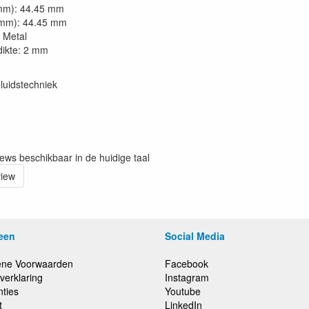
mm): 44.45 mm
(mm): 44.45 mm
: Metal
dikte: 2 mm
luidstechniek
iews beschikbaar in de huidige taal
view
een
Social Media
ne Voorwaarden
Facebook
verklaring
Instagram
nties
Youtube
t
LinkedIn