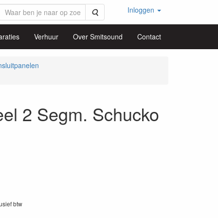
Inloggen
Zoeken
raties
Verhuur
Over Smitsound
Contact
sluitpanelen
l 2 Segm. Schucko
lusief btw