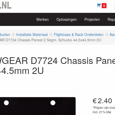
0
Merken
Oplossingen
Projecten
Repa
ducten
Installatie Materiaal
Flightcase & Rack Onderdelen
Aan
 D7724 Chassis Paneel 2 Segm. Schucko 44.5x44.5mm 2U
EAR D7724 Chassis Panee
44.5mm 2U
€
2.40
*Prijzen zijn inc
incl. 21% btw