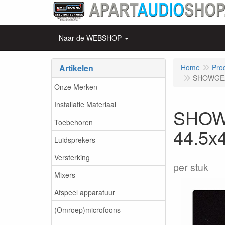
Naar de WEBSHOP
Artikelen
Home
Pro
SHOWGEAR
Onze Merken
Installatie Materiaal
SHOWG
Toebehoren
44.5x
Luidsprekers
Versterking
per stuk
Mixers
Afspeel apparatuur
(Omroep)microfoons