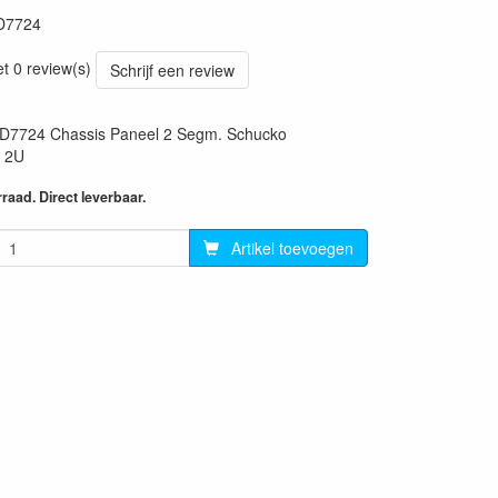
D7724
70
et 0 review(s)
Schrijf een review
724 Chassis Paneel 2 Segm. Schucko
 2U
aad. Direct leverbaar.
Artikel toevoegen