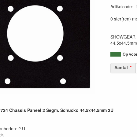
Artikelcode
:
87177480407
0 ster(ren) m
SHOWGEAR D7
44.5x44.5mm
Op voorr
Aantal
4 Chassis Paneel 2 Segm. Schucko 44.5x44.5mm 2U
enheden: 2 U
ck