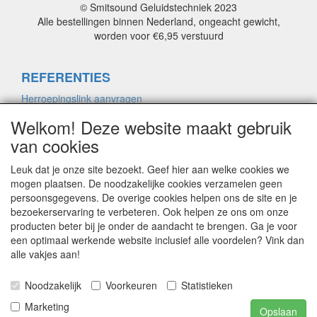
© Smitsound Geluidstechniek 2023
Alle bestellingen binnen Nederland, ongeacht gewicht,
worden voor €6,95 verstuurd
REFERENTIES
Herroepingslink aanvragen
Welkom! Deze website maakt gebruik
van cookies
ALGEMENE VOORWAARDEN
Herroepingslink aanvragen
Leuk dat je onze site bezoekt. Geef hier aan welke cookies we
mogen plaatsen. De noodzakelijke cookies verzamelen geen
persoonsgegevens. De overige cookies helpen ons de site en je
bezoekerservaring te verbeteren. Ook helpen ze ons om onze
PRIVACYVERKLARING
producten beter bij je onder de aandacht te brengen. Ga je voor
Herroepingslink aanvragen
een optimaal werkende website inclusief alle voordelen? Vink dan
alle vakjes aan!
CONTACT
Noodzakelijk
Voorkeuren
Statistieken
Marketing
Herroepingslink aanvragen
Opslaan