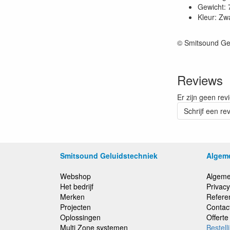
Gewicht:
Kleur: Zw
© Smitsound Ge
Reviews
Er zijn geen rev
Schrijf een re
Smitsound Geluidstechniek
Algem
Webshop
Algeme
Het bedrijf
Privacy
Merken
Refere
Projecten
Contac
Oplossingen
Offert
Multi Zone systemen
Bestell