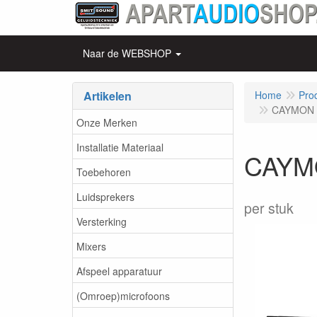
Naar de WEBSHOP
Artikelen
Home
Pro
CAYMON - 
Onze Merken
Installatie Materiaal
CAYMON
Toebehoren
Luidsprekers
per stuk
Versterking
Mixers
Afspeel apparatuur
(Omroep)microfoons