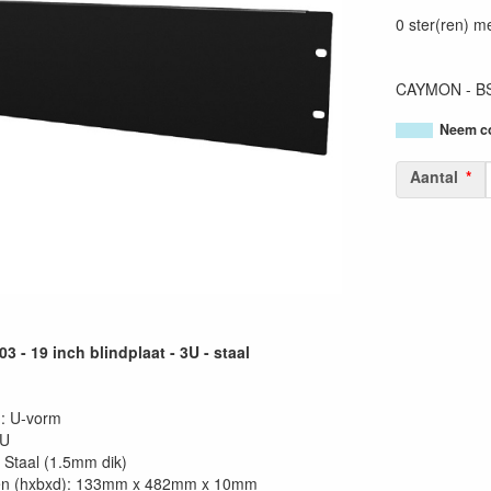
54147950106
0 ster(ren) m
CAYMON - BSF0
Neem co
Aantal
 - 19 inch blindplaat - 3U - staal
g: U-vorm
3U
: Staal (1.5mm dik)
en (hxbxd): 133mm x 482mm x 10mm