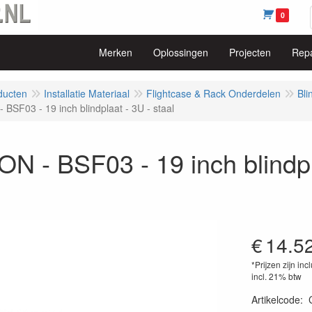
0
Merken
Oplossingen
Projecten
Repa
ducten
Installatie Materiaal
Flightcase & Rack Onderdelen
Bli
BSF03 - 19 inch blindplaat - 3U - staal
 - BSF03 - 19 inch blindpla
€
14.5
*Prijzen zijn inc
incl. 21% btw
Artikelcode
: