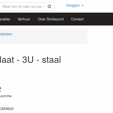
Inloggen
Zoeken
raties
Verhuur
Over Smitsound
Contact
ndplaten
at - 3U - staal
2
lusief btw
CA59620