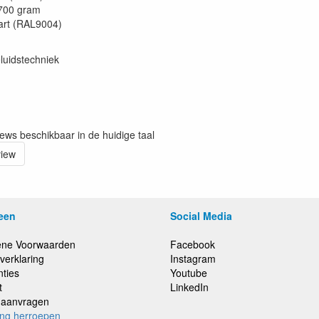
 700 gram
art (RAL9004)
luidstechniek
iews beschikbaar in de huidige taal
view
een
Social Media
ne Voorwaarden
Facebook
verklaring
Instagram
nties
Youtube
t
LinkedIn
e aanvragen
ing herroepen