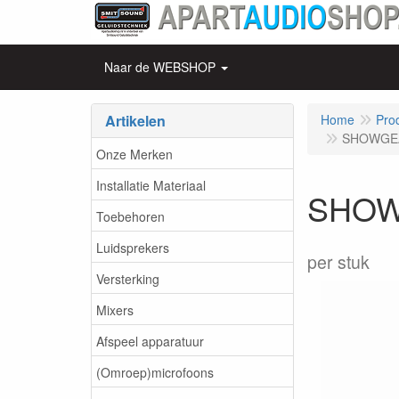
Naar de WEBSHOP
Artikelen
Home
Pro
SHOWGEAR
Onze Merken
Installatie Materiaal
SHOWG
Toebehoren
Luidsprekers
per stuk
Versterking
Mixers
Afspeel apparatuur
(Omroep)microfoons