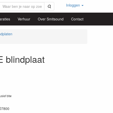
Inloggen
Zoeken
raties
Verhuur
Over Smitsound
Contact
ndplaten
blindplaat
lusief btw
D7800