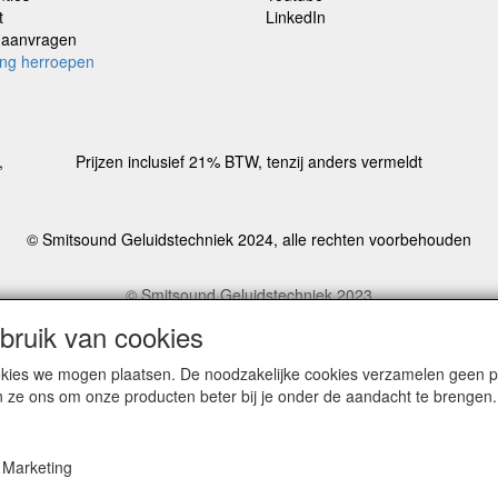
t
LinkedIn
e aanvragen
ing herroepen
,
Prijzen inclusief 21% BTW, tenzij anders vermeldt
© Smitsound Geluidstechniek 2024, alle rechten voorbehouden
© Smitsound Geluidstechniek 2023
estellingen binnen Nederland, ongeacht gewicht, worden voor €6,95 ve
ruik van cookies
cookies we mogen plaatsen. De noodzakelijke cookies verzamelen geen
PRIVACYVERKLA
CONTACT
n ze ons om onze producten beter bij je onder de aandacht te brengen.
N
RING
Herroepingslink
Herroepingslink
aanvragen
aanvragen
Marketing