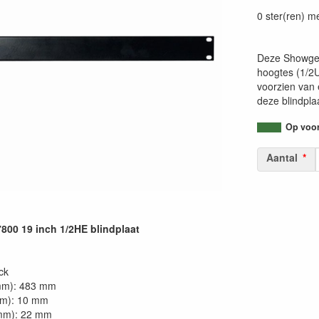
87177485262
0 ster(ren) m
Deze Showgear
hoogtes (1/2U
voorzien van 
deze blindpla
Op voorr
Aantal
0 19 inch 1/2HE blindplaat
ck
mm): 483 mm
mm): 10 mm
mm): 22 mm