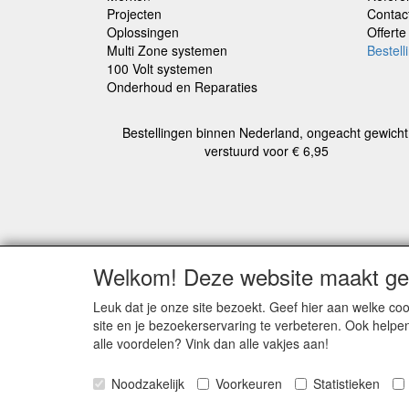
Projecten
Contac
Oplossingen
Offert
Multi Zone systemen
Bestell
100 Volt systemen
Onderhoud en Reparaties
Bestellingen binnen Nederland, ongeacht gewicht
verstuurd voor € 6,95
Alle b
Welkom! Deze website maakt geb
Leuk dat je onze site bezoekt. Geef hier aan welke 
REFERENTIES
ALGEMENE
site en je bezoekerservaring te verbeteren. Ook helpe
VOORWAARDE
Herroepingslink
alle voordelen? Vink dan alle vakjes aan!
Herroepingslink
aanvragen
aanvragen
Noodzakelijk
Voorkeuren
Statistieken