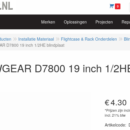
0
Merken
Oplossingen
Projecten
Repa
ducten
Installatie Materiaal
Flightcase & Rack Onderdelen
Bli
 D7800 19 inch 1/2HE blindplaat
EAR D7800 19 inch 1/2HE 
€
4.30
*Prijzen zijn inc
incl. 21% btw
Artikelcode
: