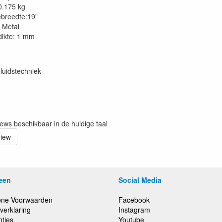
0.175 kg
ebreedte:19"
: Metal
dikte: 1 mm
luidstechniek
iews beschikbaar in de huidige taal
view
een
Social Media
ne Voorwaarden
Facebook
verklaring
Instagram
nties
Youtube