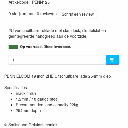
Artikelcode
:
PENN125
0759478555351
0 ster(ren) met 0 review(s)
Schrijf een review
2U verschuifbare reklade met slam lock, sleutelslot en
geïntegreerde handgreep aan de voorzijde.
Op voorraad. Direct leverbaar.
PENN ELCOM 19 inch 2HE Uitschuifbare lade 254mm diep
Specificaties:
Black finish
1.2mm / 18 gauge steel
Recommended load capacity 22kg
254mm depth
© Smitsound Geluidstechniek