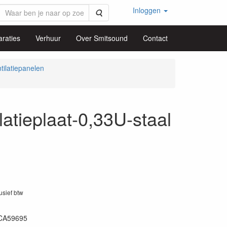
Inloggen
Zoeken
raties
Verhuur
Over Smitsound
Contact
tilatiepanelen
atieplaat-0,33U-staal
lusief btw
CA59695