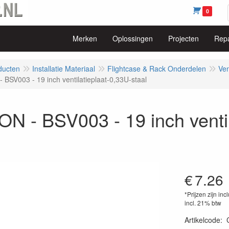
0
Merken
Oplossingen
Projecten
Repa
ducten
Installatie Materiaal
Flightcase & Rack Onderdelen
Ven
BSV003 - 19 inch ventilatieplaat-0,33U-staal
 - BSV003 - 19 inch ventil
€
7.26
*Prijzen zijn inc
incl. 21% btw
Artikelcode
: