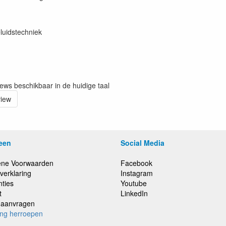
luidstechniek
iews beschikbaar in de huidige taal
view
een
Social Media
ne Voorwaarden
Facebook
verklaring
Instagram
nties
Youtube
t
LinkedIn
e aanvragen
ing herroepen