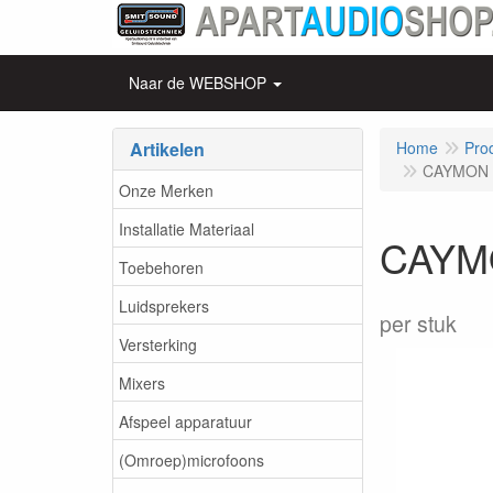
Naar de WEBSHOP
Artikelen
Home
Pro
CAYMON - 
Onze Merken
Installatie Materiaal
CAYMON
Toebehoren
Luidsprekers
per stuk
Versterking
Mixers
Afspeel apparatuur
(Omroep)microfoons