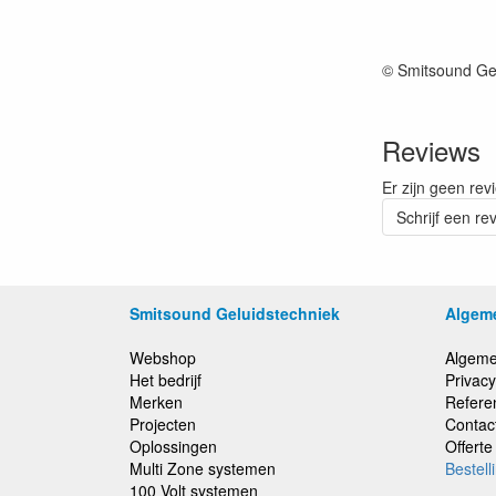
© Smitsound Ge
Reviews
Er zijn geen rev
Schrijf een re
Smitsound Geluidstechniek
Algem
Webshop
Algeme
Het bedrijf
Privacy
Merken
Refere
Projecten
Contac
Oplossingen
Offert
Multi Zone systemen
Bestell
100 Volt systemen