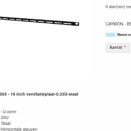
54147950409
0 ster(ren) m
CAYMON - BSV0
Neem co
Aantal
3 - 19 inch ventilatieplaat-0,33U-staal
g: U-vorm
0.33U
 Staal
Horizontale gleuven