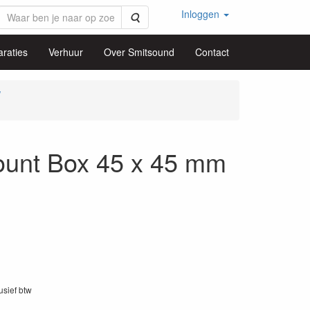
Inloggen
Zoeken
raties
Verhuur
Over Smitsound
Contact
w
nt Box 45 x 45 mm
lusief btw