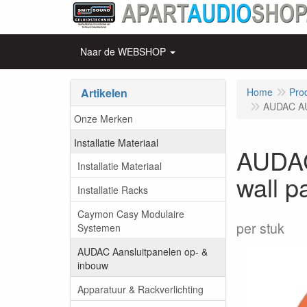
Naar de WEBSHOP
Artikelen
Home
Pro
AUDAC AU
Onze Merken
Installatie Materiaal
AUDAC
Installatie Materiaal
wall p
Installatie Racks
Caymon Casy Modulaire
per stuk
Systemen
AUDAC Aansluitpanelen op- &
inbouw
Apparatuur & Rackverlichting