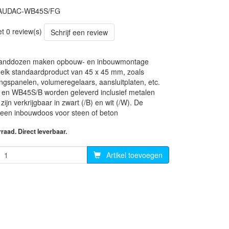
AUDAC-WB45S/FG
70
et 0 review(s)
Schrijf een review
nddozen maken opbouw- en inbouwmontage
 elk standaardproduct van 45 x 45 mm, zoals
ngspanelen, volumeregelaars, aansluitplaten, etc.
n WB45S/B worden geleverd inclusief metalen
ijn verkrijgbaar in zwart (/B) en wit (/W). De
een inbouwdoos voor steen of beton
aad. Direct leverbaar.
Artikel toevoegen