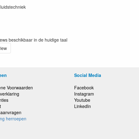
luidstechniek
iews beschikbaar in de huidige taal
view
een
Social Media
ne Voorwaarden
Facebook
verklaring
Instagram
nties
Youtube
t
LinkedIn
e aanvragen
ing herroepen