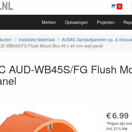
0
Merken
Oplossingen
Projecten
Repa
ducten
Installatie Materiaal
AUDAC Aansluitpanelen op- & inbou
D-WB45S/FG Flush Mount Box 45 x 45 mm wall panel
 AUD-WB45S/FG Flush Mou
anel
€
6.99
*Prijzen zijn inc
incl. 21% btw