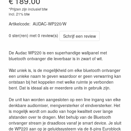
€
189.00
*Prijzen zijn inclusief btw
incl. 21% btw
Artikelcode
:
AUDAC-WP220/W
5414795046047
0 ster(ren) met 0 review(s)
Schrijf een review
De Audac WP220 is een superhandige wallpanel met
bluetooth ontvanger die leverbaar is in zwart of wit.
Wat uniek is, is de mogelijkheid om elke bluetooth ontvanger
een unieke naam te geven waardoor er geen verwarring kan
ontstaan bij het koppelen met welke ruimte je verbonden
bent. Dat is ideaal als er meerdere units in gebruik zijn.
De unit kan worden aangesloten op een line ingang van elke
denkbare audiomixer, mengversterker of eindversterker. Het
is mogelijk wordt om audio van hoge kwaliteit over lange
afstanden over te dragen. Met behulp van de Bluetooth
ontvanger stream je draadloos vanaf je smart device. Je sluit
de WP220 aan op je geluidssysteem via de 8-pins Euroblock