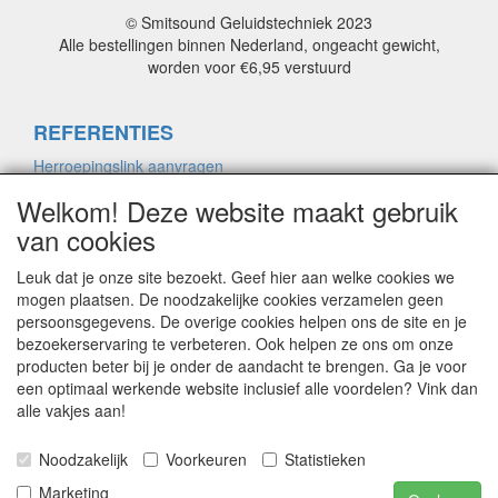
© Smitsound Geluidstechniek 2023
Alle bestellingen binnen Nederland, ongeacht gewicht,
worden voor €6,95 verstuurd
REFERENTIES
Herroepingslink aanvragen
Welkom! Deze website maakt gebruik
van cookies
ALGEMENE VOORWAARDEN
Herroepingslink aanvragen
Leuk dat je onze site bezoekt. Geef hier aan welke cookies we
mogen plaatsen. De noodzakelijke cookies verzamelen geen
persoonsgegevens. De overige cookies helpen ons de site en je
bezoekerservaring te verbeteren. Ook helpen ze ons om onze
PRIVACYVERKLARING
producten beter bij je onder de aandacht te brengen. Ga je voor
Herroepingslink aanvragen
een optimaal werkende website inclusief alle voordelen? Vink dan
alle vakjes aan!
CONTACT
Noodzakelijk
Voorkeuren
Statistieken
Marketing
Herroepingslink aanvragen