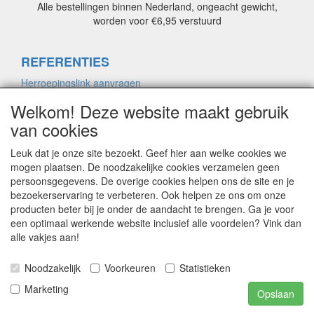
Alle bestellingen binnen Nederland, ongeacht gewicht,
worden voor €6,95 verstuurd
REFERENTIES
Herroepingslink aanvragen
Welkom! Deze website maakt gebruik
van cookies
ALGEMENE VOORWAARDEN
Herroepingslink aanvragen
Leuk dat je onze site bezoekt. Geef hier aan welke cookies we
mogen plaatsen. De noodzakelijke cookies verzamelen geen
persoonsgegevens. De overige cookies helpen ons de site en je
bezoekerservaring te verbeteren. Ook helpen ze ons om onze
PRIVACYVERKLARING
producten beter bij je onder de aandacht te brengen. Ga je voor
Herroepingslink aanvragen
een optimaal werkende website inclusief alle voordelen? Vink dan
alle vakjes aan!
CONTACT
Noodzakelijk
Voorkeuren
Statistieken
Marketing
Herroepingslink aanvragen
Opslaan