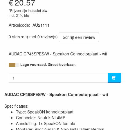
€
20.57
*Prijzen zijn inclusief btw
incl. 21% btw
Artikelcode
:
AU21111
5414795038738
0 ster(ren) met 0 review(s)
Schrijf een review
AUDAC CP45SPES/W - Speakon Connectorplaat - wit
Lage voorraad. Direct leverbaar.
AUDAC CP45SPES/W - Speakon Connectorplaat - wit
Specificaties:
Type: SpeakON konnektorplaat
Connector: Neutrik NL4MP
Aansluiting: 1x SpeakON female
Montage: Voor Audac & Niko installatiemateriaal