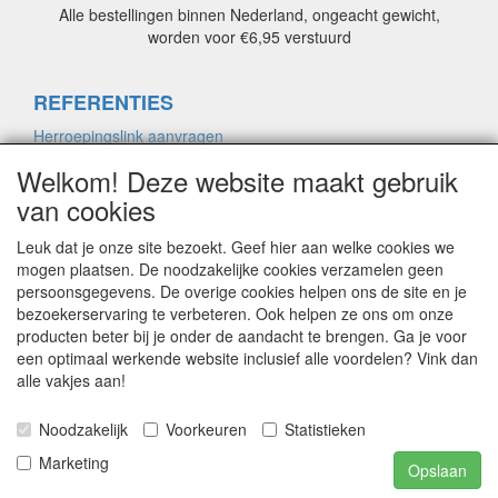
Alle bestellingen binnen Nederland, ongeacht gewicht,
worden voor €6,95 verstuurd
REFERENTIES
Herroepingslink aanvragen
Welkom! Deze website maakt gebruik
van cookies
ALGEMENE VOORWAARDEN
Herroepingslink aanvragen
Leuk dat je onze site bezoekt. Geef hier aan welke cookies we
mogen plaatsen. De noodzakelijke cookies verzamelen geen
persoonsgegevens. De overige cookies helpen ons de site en je
bezoekerservaring te verbeteren. Ook helpen ze ons om onze
PRIVACYVERKLARING
producten beter bij je onder de aandacht te brengen. Ga je voor
Herroepingslink aanvragen
een optimaal werkende website inclusief alle voordelen? Vink dan
alle vakjes aan!
Noodzakelijk
Voorkeuren
Statistieken
CONTACT
Marketing
Herroepingslink aanvragen
Opslaan