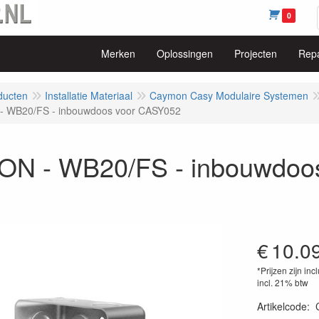
0
Merken
Oplossingen
Projecten
Repa
ducten
Installatie Materiaal
Caymon Casy Modulaire Systemen
 WB20/FS - inbouwdoos voor CASY052
N - WB20/FS - inbouwdoo
€
10.0
*Prijzen zijn inc
incl. 21% btw
Artikelcode
: