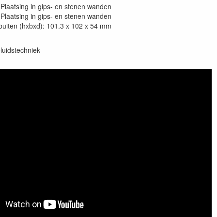
Plaatsing in gips- en stenen wanden
Plaatsing in gips- en stenen wanden
buiten (hxbxd): 101.3 x 102 x 54 mm
luidstechniek