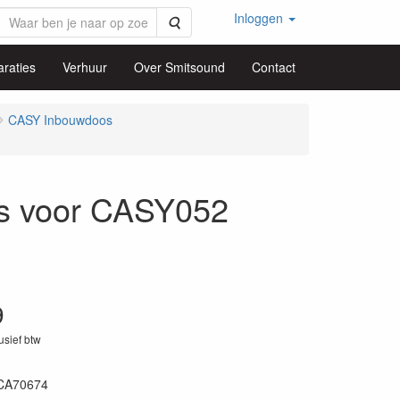
Inloggen
Zoeken
raties
Verhuur
Over Smitsound
Contact
CASY Inbouwdoos
s voor CASY052
9
lusief btw
CA70674