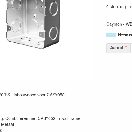
54147950455
0 ster(ren) m
Caymon - WB
Neem co
Aantal
/FS - inbouwdoos voor CASY052
g: Combineren met CASY052 in-wall frame
: Metaal
js