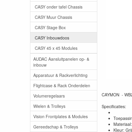
CASY onder tafel Chassis
CASY Muur Chassis
CASY Stage Box
CASY Inbouwdoos
CASY 45 x 45 Modules
AUDAC Aansluitpanelen op- &
inbouw
Apparatuur & Rackverlichting
Flightcase & Rack Onderdelen
CAYMON - WB20
Volumeregelaars
Wielen & Trolleys
Specificaties:
Vision Frontplates & Modules
Toepassin
Materiaal
Gereedschap & Trolleys
Kleur: Gri