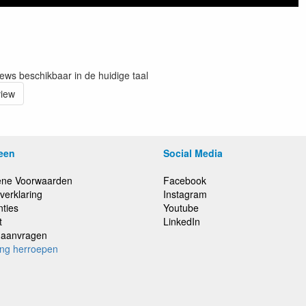
iews beschikbaar in de huidige taal
view
een
Social Media
ne Voorwaarden
Facebook
verklaring
Instagram
nties
Youtube
t
LinkedIn
e aanvragen
ing herroepen