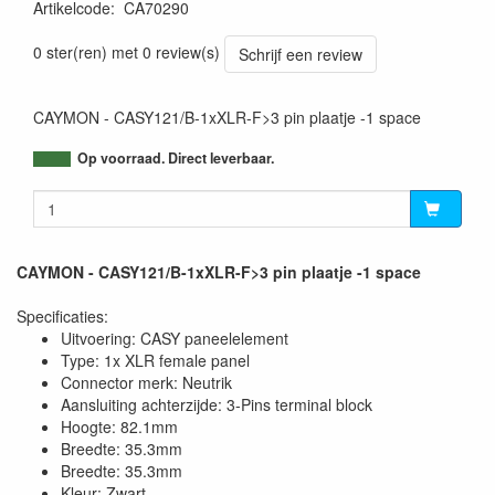
Artikelcode
:
CA70290
5414795037564
0 ster(ren) met 0 review(s)
Schrijf een review
CAYMON - CASY121/B-1xXLR-F>3 pin plaatje -1 space
Op voorraad. Direct leverbaar.
CAYMON - CASY121/B-1xXLR-F>3 pin plaatje -1 space
Specificaties:
Uitvoering: CASY paneelelement
Type: 1x XLR female panel
Connector merk: Neutrik
Aansluiting achterzijde: 3-Pins terminal block
Hoogte: 82.1mm
Breedte: 35.3mm
Breedte: 35.3mm
Kleur: Zwart