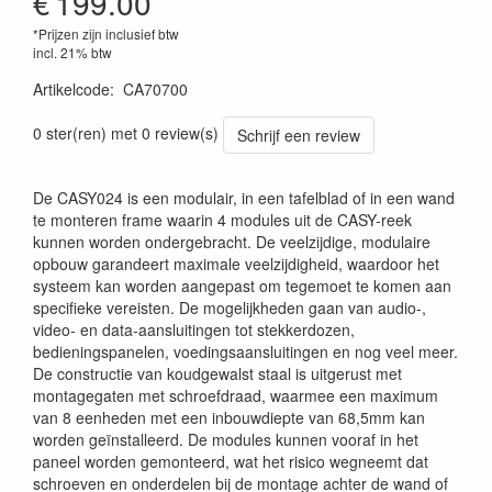
€
199.00
*Prijzen zijn inclusief btw
incl. 21% btw
Artikelcode
:
CA70700
5414795041455
0 ster(ren) met 0 review(s)
Schrijf een review
De CASY024 is een modulair, in een tafelblad of in een wand
te monteren frame waarin 4 modules uit de CASY-reek
kunnen worden ondergebracht. De veelzijdige, modulaire
opbouw garandeert maximale veelzijdigheid, waardoor het
systeem kan worden aangepast om tegemoet te komen aan
specifieke vereisten. De mogelijkheden gaan van audio-,
video- en data-aansluitingen tot stekkerdozen,
bedieningspanelen, voedingsaansluitingen en nog veel meer.
De constructie van koudgewalst staal is uitgerust met
montagegaten met schroefdraad, waarmee een maximum
van 8 eenheden met een inbouwdiepte van 68,5mm kan
worden geïnstalleerd. De modules kunnen vooraf in het
paneel worden gemonteerd, wat het risico wegneemt dat
schroeven en onderdelen bij de montage achter de wand of