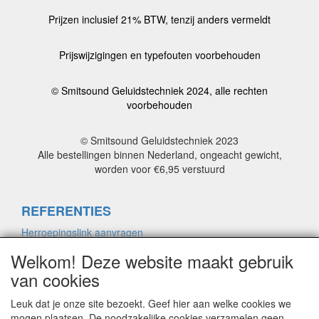
Prijzen inclusief 21% BTW, tenzij anders vermeldt
Prijswijzigingen en typefouten voorbehouden
© Smitsound Geluidstechniek 2024, alle rechten
voorbehouden
© Smitsound Geluidstechniek 2023
Alle bestellingen binnen Nederland, ongeacht gewicht,
worden voor €6,95 verstuurd
REFERENTIES
Herroepingslink aanvragen
Welkom! Deze website maakt gebruik
van cookies
ALGEMENE VOORWAARDEN
Herroepingslink aanvragen
Leuk dat je onze site bezoekt. Geef hier aan welke cookies we
mogen plaatsen. De noodzakelijke cookies verzamelen geen