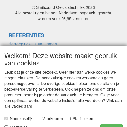
© Smitsound Geluidstechniek 2023
Alle bestellingen binnen Nederland, ongeacht gewicht,
worden voor €6,95 verstuurd
REFERENTIES
Herroepingslink aanvragen
Welkom! Deze website maakt gebruik
van cookies
ALGEMENE VOORWAARDEN
Herroepingslink aanvragen
Leuk dat je onze site bezoekt. Geef hier aan welke cookies we
mogen plaatsen. De noodzakelijke cookies verzamelen geen
persoonsgegevens. De overige cookies helpen ons de site en je
bezoekerservaring te verbeteren. Ook helpen ze ons om onze
PRIVACYVERKLARING
producten beter bij je onder de aandacht te brengen. Ga je voor
Herroepingslink aanvragen
een optimaal werkende website inclusief alle voordelen? Vink dan
alle vakjes aan!
CONTACT
Noodzakelijk
Voorkeuren
Statistieken