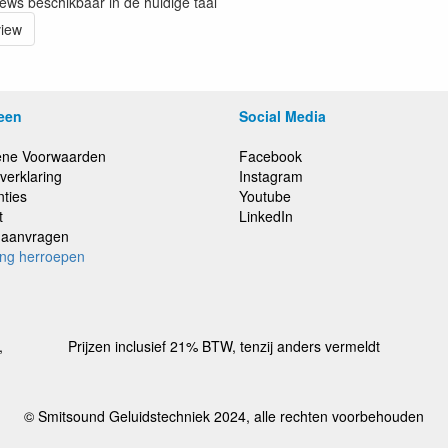
iews beschikbaar in de huidige taal
view
een
Social Media
ne Voorwaarden
Facebook
verklaring
Instagram
nties
Youtube
t
LinkedIn
e aanvragen
ing herroepen
,
Prijzen inclusief 21% BTW, tenzij anders vermeldt
© Smitsound Geluidstechniek 2024, alle rechten voorbehouden