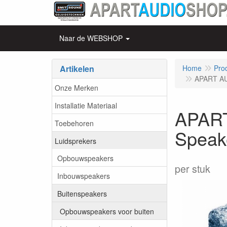
Naar de WEBSHOP
Artikelen
Home
Pro
APART AU
Onze Merken
Installatie Materiaal
APART
Toebehoren
Speake
Luidsprekers
Opbouwspeakers
per stuk
Inbouwspeakers
Buitenspeakers
Opbouwspeakers voor buiten