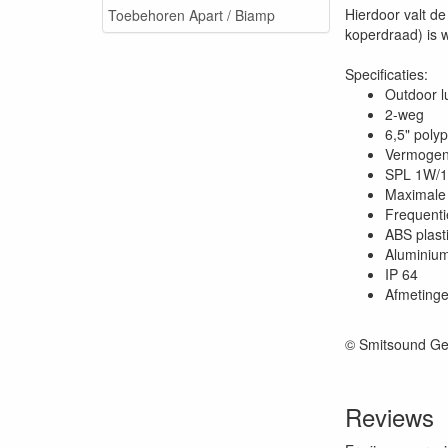
Hierdoor valt de
Toebehoren Apart / Biamp
koperdraad) is 
Specificaties:
Outdoor l
2-weg
6,5" poly
Vermogen
SPL 1W/1
Maximale
Frequenti
ABS plast
Aluminium 
IP 64
Afmetinge
© Smitsound Ge
Reviews