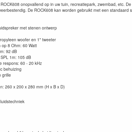
 ROCK608 onopvallend op in uw tuin, recreatiepark, zwembad, etc. De c
weerbestendig. De ROCK608 kan worden gebruikt met een standaard st
uidspreker met stenen ontwerp
propyleen woofer en 1" tweeter
 op 8 Ohm: 60 Watt
m: 92 dB
 SPL 1m: 105 dB
e respons: 60 - 20 kHz
ic behuizing
grille
n: 260 x 200 x 280 mm (H x B x D)
luidstechniek