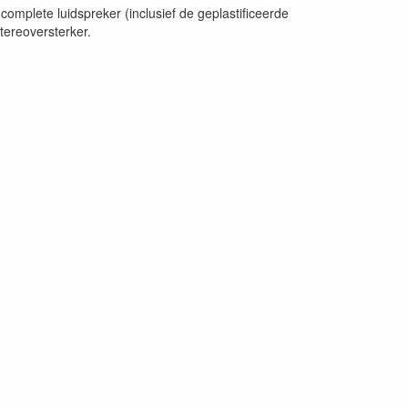
omplete luidspreker (inclusief de geplastificeerde
ereoversterker.