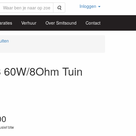
Inloggen
Zoeken
raties
Verhuur
Over Smitsound
Contact
uiten
 60W/8Ohm Tuin
00
lusief btw