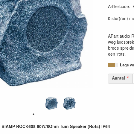
Artikelcode
:
0 ster(ren) m
APart audio R
weg luidspreke
brede spreidin
een 'rots'.
Lage voo
Aantal
 BIAMP ROCK608 60W/8Ohm Tuin Speaker (Rots) IP64