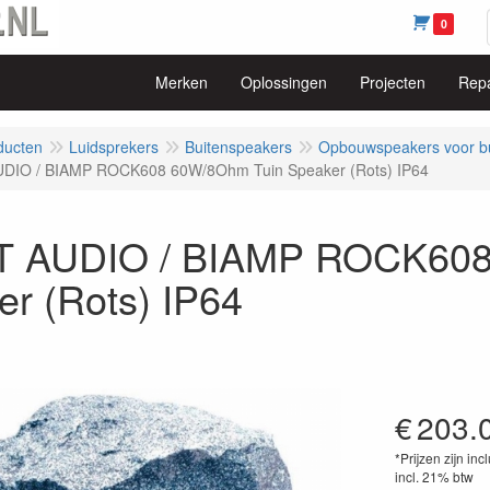
0
Merken
Oplossingen
Projecten
Repa
ducten
Luidsprekers
Buitenspeakers
Opbouwspeakers voor b
DIO / BIAMP ROCK608 60W/8Ohm Tuin Speaker (Rots) IP64
 AUDIO / BIAMP ROCK608
r (Rots) IP64
€
203.
*Prijzen zijn inc
incl. 21% btw