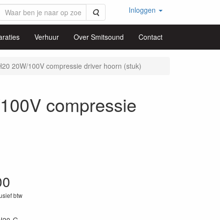
Inloggen
Zoeken
raties
Verhuur
Over Smitsound
Contact
0 20W/100V compressie driver hoorn (stuk)
100V compressie
00
lusief btw