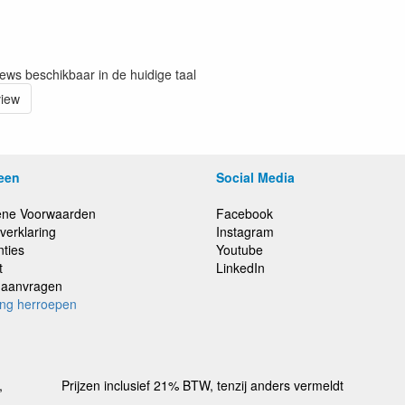
iews beschikbaar in de huidige taal
view
een
Social Media
ne Voorwaarden
Facebook
verklaring
Instagram
nties
Youtube
t
LinkedIn
e aanvragen
ing herroepen
,
Prijzen inclusief 21% BTW, tenzij anders vermeldt