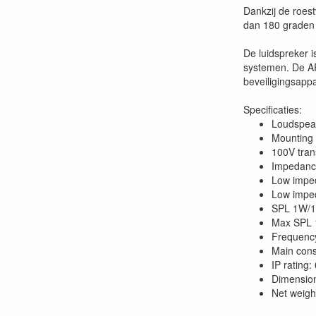
Dankzij de roest
dan 180 graden 
De luidspreker 
systemen. De AP
beveiligingsappa
Specificaties:
Loudspeak
Mounting 
100V tran
Impedanc
Low impe
Low impe
SPL 1W/1
Max SPL 
Frequency
Main cons
IP rating:
Dimensio
Net weigh