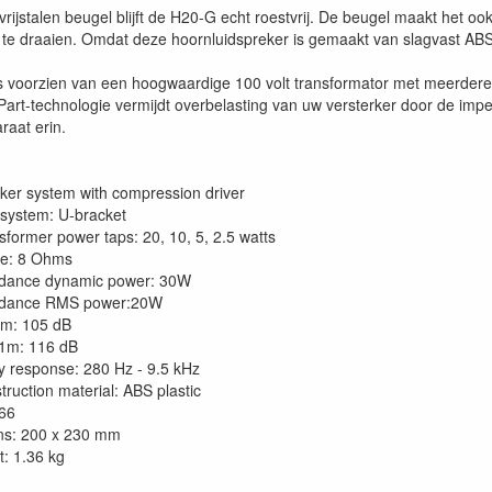
vrijstalen beugel blijft de H20-G echt roestvrij. De beugel maakt het 
te draaien. Omdat deze hoornluidspreker is gemaakt van slagvast ABS,
is voorzien van een hoogwaardige 100 volt transformator met meerder
art-technologie vermijdt overbelasting van uw versterker door de impe
raat erin.
er system with compression driver
system: U-bracket
sformer power taps: 20, 10, 5, 2.5 watts
e: 8 Ohms
dance dynamic power: 30W
dance RMS power:20W
m: 105 dB
1m: 116 dB
 response: 280 Hz - 9.5 kHz
truction material: ABS plastic
 66
ns: 200 x 230 mm
t: 1.36 kg