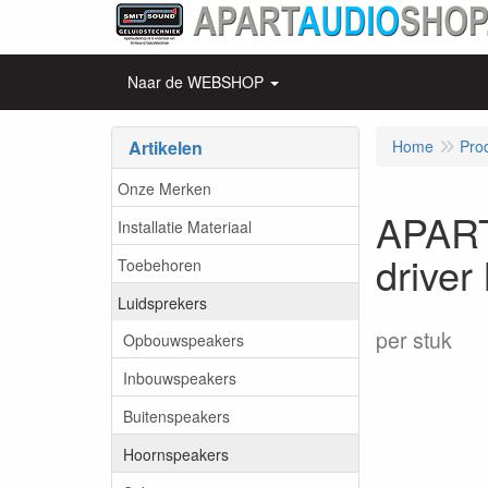
Naar de WEBSHOP
Artikelen
Home
Pro
Onze Merken
APART
Installatie Materiaal
driver
Toebehoren
Luidsprekers
per stuk
Opbouwspeakers
Inbouwspeakers
Buitenspeakers
Hoornspeakers