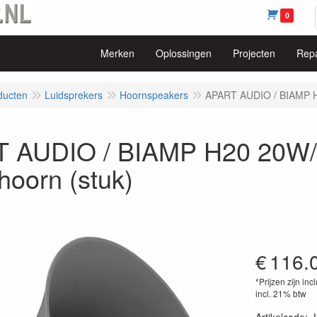
0
Merken
Oplossingen
Projecten
Repa
ducten
Luidsprekers
Hoornspeakers
APART AUDIO / BIAMP H2
 AUDIO / BIAMP H20 20W/
 hoorn (stuk)
€
116.
*Prijzen zijn inc
incl. 21% btw