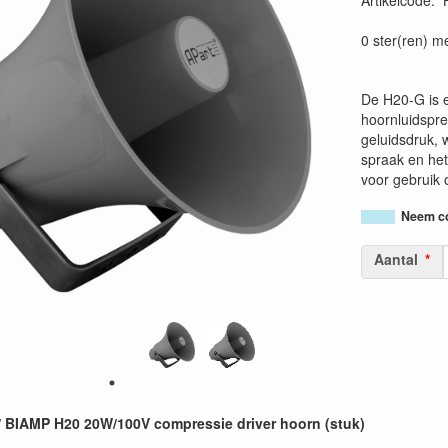
Artikelcode
:
0 ster(ren) m
De H20-G is e
hoornluidspre
geluidsdruk, w
spraak en het
voor gebruik 
Neem co
Aantal
 BIAMP H20 20W/100V compressie driver hoorn (stuk)