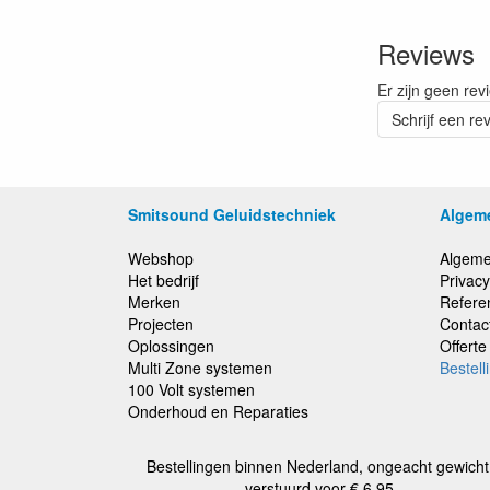
Reviews
Er zijn geen rev
Schrijf een re
Smitsound Geluidstechniek
Algem
Webshop
Algeme
Het bedrijf
Privacy
Merken
Refere
Projecten
Contac
Oplossingen
Offert
Multi Zone systemen
Bestell
100 Volt systemen
Onderhoud en Reparaties
Bestellingen binnen Nederland, ongeacht gewicht
verstuurd voor € 6,95