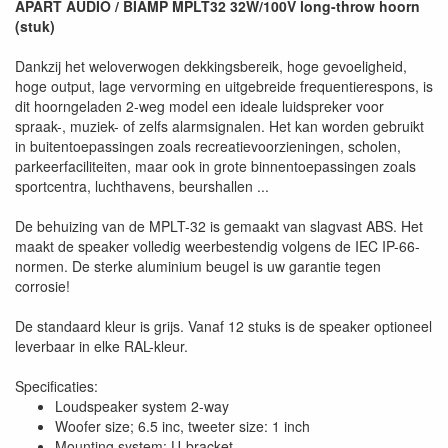
APART AUDIO / BIAMP MPLT32 32W/100V long-throw hoorn
(stuk)
Dankzij het weloverwogen dekkingsbereik, hoge gevoeligheid,
hoge output, lage vervorming en uitgebreide frequentierespons, is
dit hoorngeladen 2-weg model een ideale luidspreker voor
spraak-, muziek- of zelfs alarmsignalen. Het kan worden gebruikt
in buitentoepassingen zoals recreatievoorzieningen, scholen,
parkeerfaciliteiten, maar ook in grote binnentoepassingen zoals
sportcentra, luchthavens, beurshallen ...
De behuizing van de MPLT-32 is gemaakt van slagvast ABS. Het
maakt de speaker volledig weerbestendig volgens de IEC IP-66-
normen. De sterke aluminium beugel is uw garantie tegen
corrosie!
De standaard kleur is grijs. Vanaf 12 stuks is de speaker optioneel
leverbaar in elke RAL-kleur.
Specificaties:
Loudspeaker system 2-way
Woofer size; 6.5 inc, tweeter size: 1 inch
Mounting system: U-bracket