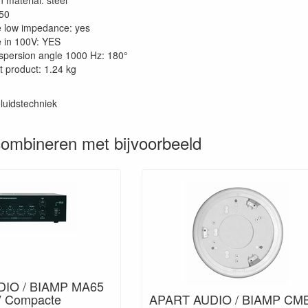
ain material: steel
 50
le low impedance: yes
e in 100V: YES
 dispersion angle 1000 Hz: 180°
t product: 1.24 kg
luidstechniek
ombineren met bijvoorbeeld
IO / BIAMP MA65
V Compacte
APART AUDIO / BIAMP CM