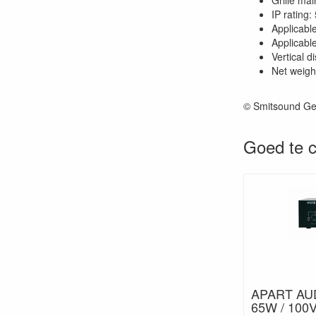
Grille m
IP rating:
Applicab
Applicabl
Vertical
Net weigh
© Smitsound Ge
Goed te c
APART AUD
65W / 100