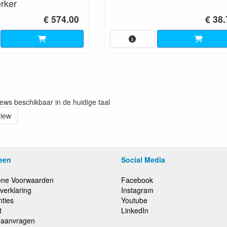
rker
€ 574.00
€ 38
iews beschikbaar in de huidige taal
view
een
Social Media
ne Voorwaarden
Facebook
verklaring
Instagram
nties
Youtube
t
LinkedIn
e aanvragen