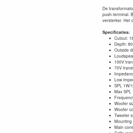
De transformator
push-terminal. 
versterker. Het
Specificaties:
Cutout
Depth: 8
Outside 
Loudspea
100V tran
70V transf
Impedanc
Low impe
SPL 1W
Max SPL 
Frequency
Woofer 
Woofer co
Tweeter
Mountin
Main cons