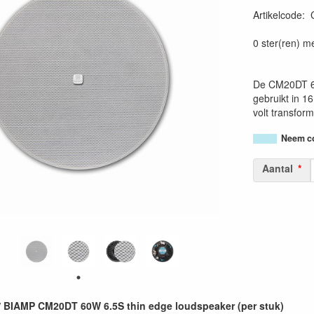
Artikelcode
:
0 ster(ren) m
De CM20DT 6.
gebruikt in 1
volt transform
Neem co
Aantal
 BIAMP CM20DT 60W 6.5S thin edge loudspeaker (per stuk)