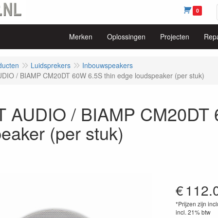
0
Merken
Oplossingen
Projecten
Repa
ducten
Luidsprekers
Inbouwspeakers
DIO / BIAMP CM20DT 60W 6.5S thin edge loudspeaker (per stuk)
 AUDIO / BIAMP CM20DT 6
eaker (per stuk)
€
112.
*Prijzen zijn inc
incl. 21% btw