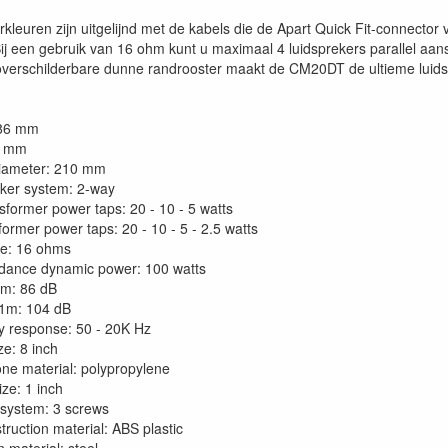
kleuren zijn uitgelijnd met de kabels die de Apart Quick Fit-connector
Bij een gebruik van 16 ohm kunt u maximaal 4 luidsprekers parallel aa
 overschilderbare dunne randrooster maakt de CM20DT de ultieme luidsp
: 186 mm
0 mm
diameter: 210 mm
ker system: 2-way
sformer power taps: 20 - 10 - 5 watts
ormer power taps: 20 - 10 - 5 - 2.5 watts
e: 16 ohms
dance dynamic power: 100 watts
/1m: 86 dB
1m: 104 dB
 response: 50 - 20K Hz
size: 8 inch
ne material: polypropylene
 size: 1 inch
g system: 3 screws
truction material: ABS plastic