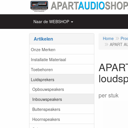
Naar de WEBSHOP
Artikelen
Home
Pro
APART AU
Onze Merken
Installatie Materiaal
APART
Toebehoren
loudsp
Luidsprekers
Opbouwspeakers
per stuk
Inbouwspeakers
Buitenspeakers
Hoornspeakers