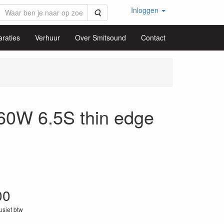
Inloggen
Zoeken
raties
Verhuur
Over Smitsound
Contact
0W 6.5S thin edge
00
lusief btw