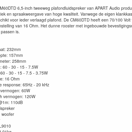
CM60DTD 6,5-inch tweeweg plafondluidspreker van APART Audio produc
ek en spraakweergave van hoge kwaliteit. Vanwege de eigen klankkas
schikt voor ieder verlaagd plafond. De CM60DTD heeft een 70/100 Volt
nstelling van 16 Ohm. Het dunne rooster met ingebouwde bevestigingsm
 passen is.
aat: 232mm
epte: 157mm
ameter: 258mm
: 60 - 30 - 15 - 7.5W
60 - 30 - 15 - 7.5 - 3.75W
ie: 16 Ohm
e response: 65Hz - 20 kHz
 vermogen: 60W
h vermogen: 120W
@1m: 110dB
dspreker
 woofer
r
AL9010
4.01kg