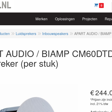
0
Merken
Oplossingen
Projecten
Repa
ducten
Luidsprekers
Inbouwspeakers
APART AUDIO / BIAMP 
 AUDIO / BIAMP CM60DTD
reker (per stuk)
€
244.
*Prijzen zijn inc
incl. 21% btw