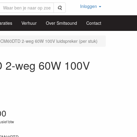
Inloggen
Zoeken
raties
Verhuur
Over Smitsound
Contact
CM60DTD 2-weg 60W 100V luidspreker (per stuk)
 2-weg 60W 100V
00
lusief btw