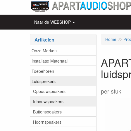
Naar de WEBSHOP
Artikelen
Home
Pro
Onze Merken
APART
Installatie Materiaal
luidsp
Toebehoren
Luidsprekers
per stuk
Opbouwspeakers
Inbouwspeakers
Buitenspeakers
Hoornspeakers