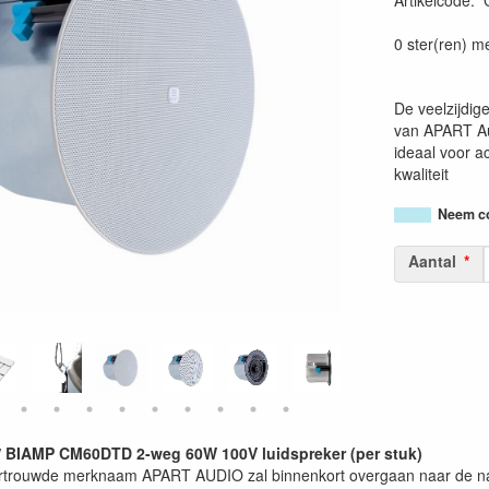
Artikelcode
:
0 ster(ren) m
De veelzijdi
van APART Au
ideaal voor 
kwaliteit
Neem co
Aantal
 BIAMP CM60DTD 2-weg 60W 100V luidspreker (per stuk)
ertrouwde merknaam APART AUDIO zal binnenkort overgaan naar de 