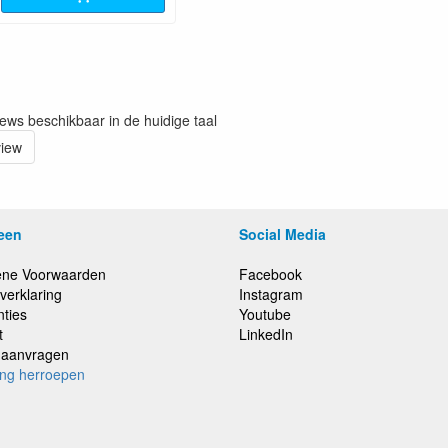
iews beschikbaar in de huidige taal
view
een
Social Media
ne Voorwaarden
Facebook
verklaring
Instagram
nties
Youtube
t
LinkedIn
e aanvragen
ing herroepen