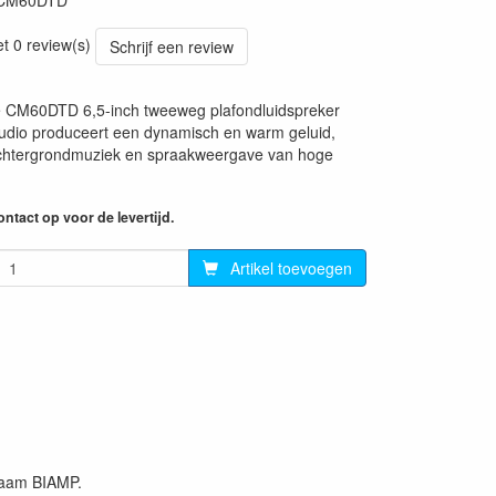
CM60DTD
et 0 review(s)
Schrijf een review
ge CM60DTD 6,5-inch tweeweg plafondluidspreker
dio produceert een dynamisch en warm geluid,
achtergrondmuziek en spraakweergave van hoge
ntact op voor de levertijd.
Artikel toevoegen
naam BIAMP.