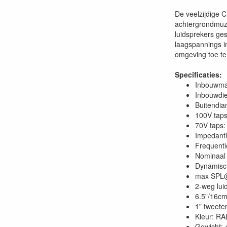
De veelzijdige 
achtergrondmuzi
luidsprekers ge
laagspannings i
omgeving toe te
Specificaties:
Inbouwm
Inbouwdi
Buitendi
100V taps
70V taps: 
Impedant
Frequenti
Nominaal
Dynamisc
max SPL
2-weg lui
6.5”/16cm
1” tweete
Kleur: R
Gewicht: 