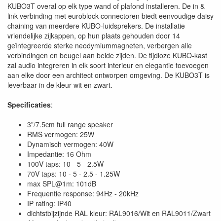
KUBO3T overal op elk type wand of plafond installeren. De in &
link-verbinding met euroblock-connectoren biedt eenvoudige daisy
chaining van meerdere KUBO-luidsprekers. De installatie
vriendelijke zijkappen, op hun plaats gehouden door 14
geïntegreerde sterke neodymiummagneten, verbergen alle
verbindingen en beugel aan beide zijden. De tijdloze KUBO-kast
zal audio integreren in elk soort interieur en elegantie toevoegen
aan elke door een architect ontworpen omgeving. De KUBO3T is
leverbaar in de kleur wit en zwart.
Specificaties
:
3”/7.5cm full range speaker
RMS vermogen: 25W
Dynamisch vermogen: 40W
Impedantie: 16 Ohm
100V taps: 10 - 5 - 2.5W
70V taps: 10 - 5 - 2.5 - 1.25W
max SPL@1m: 101dB
Frequentie response: 94Hz - 20kHz
IP rating: IP40
dichtstbijzijnde RAL kleur: RAL9016/Wit en RAL9011/Zwart