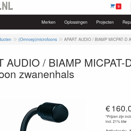
0
Merken
Oplossingen
Projecten
Repa
ducten
(Omroep)microfoons
APART AUDIO / BIAMP MICPAT-D All
 AUDIO / BIAMP MICPAT-D A
foon zwanenhals
€
160.
*Prijzen zijn inc
incl. 21% btw