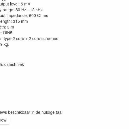
utput level: 5 mV
 range: 80 Hz - 12 kHz
tput impedance: 600 Ohms
length: 315 mm
gth: 3 m
r: DIN5
e: type 2 core + 2 core screened
.9 kg.
luidstechniek
iews beschikbaar in de huidige taal
view