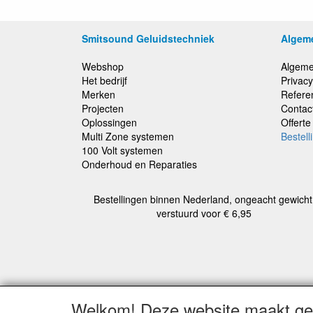
Smitsound Geluidstechniek
Algem
Webshop
Algeme
Het bedrijf
Privacy
Merken
Refere
Projecten
Contac
Oplossingen
Offert
Multi Zone systemen
Bestell
100 Volt systemen
Onderhoud en Reparaties
Bestellingen binnen Nederland, ongeacht gewicht
verstuurd voor € 6,95
Alle b
Welkom! Deze website maakt geb