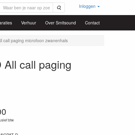
Inloggen
Zoeken
raties
Verhuur
Over Smitsound
Contact
 call paging microfoon zwanenhals
ll call paging
00
lusief btw