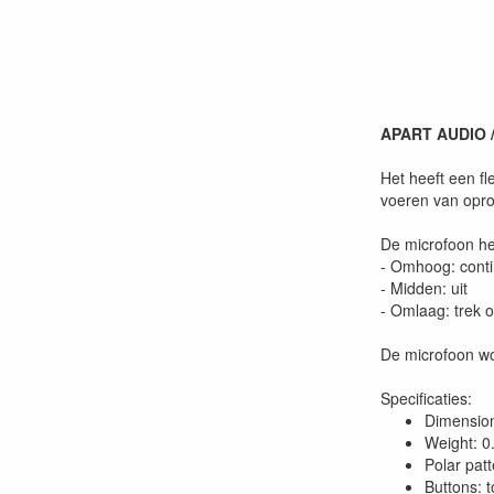
APART AUDIO /
Het heeft een f
voeren van oproe
De microfoon he
- Omhoog: conti
- Midden: uit
- Omlaag: trek 
De microfoon wo
Specificaties:
Dimensio
Weight: 0
Polar patt
Buttons: t