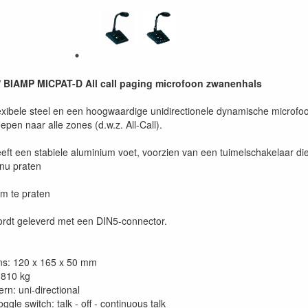
 BIAMP MICPAT-D All call paging microfoon zwanenhals
lexibele steel en een hoogwaardige unidirectionele dynamische microfo
pen naar alle zones (d.w.z. All-Call).
eft een stabiele aluminium voet, voorzien van een tuimelschakelaar di
nu praten
om te praten
rdt geleverd met een DIN5-connector.
ns: 120 x 165 x 50 mm
.810 kg
ern: uni-directional
oggle switch: talk - off - continuous talk