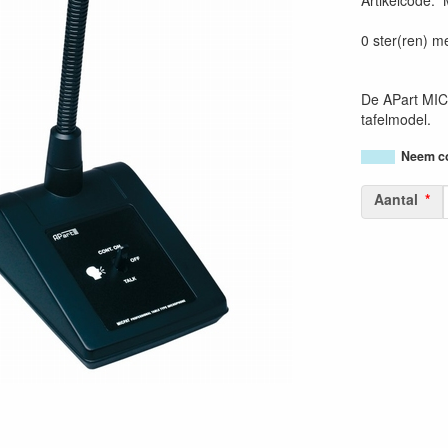
Artikelcode
:
0 ster(ren) m
De APart MICP
tafelmodel.
Neem co
Aantal