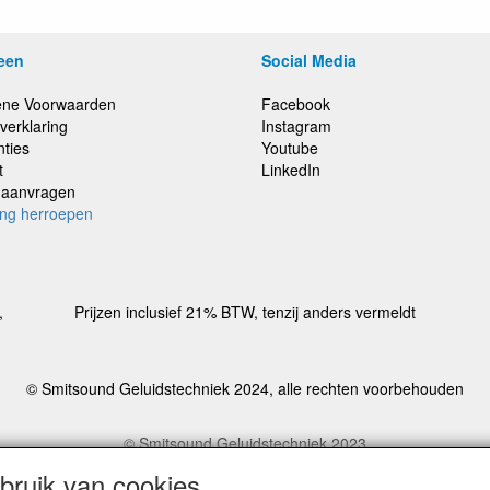
een
Social Media
ne Voorwaarden
Facebook
verklaring
Instagram
nties
Youtube
t
LinkedIn
e aanvragen
ing herroepen
,
Prijzen inclusief 21% BTW, tenzij anders vermeldt
© Smitsound Geluidstechniek 2024, alle rechten voorbehouden
© Smitsound Geluidstechniek 2023
estellingen binnen Nederland, ongeacht gewicht, worden voor €6,95 ve
ruik van cookies