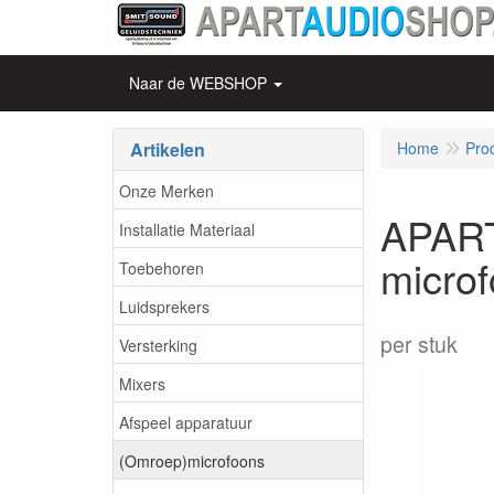
Naar de WEBSHOP
Artikelen
Home
Pro
Onze Merken
APART
Installatie Materiaal
micro
Toebehoren
Luidsprekers
per stuk
Versterking
Mixers
Afspeel apparatuur
(Omroep)microfoons