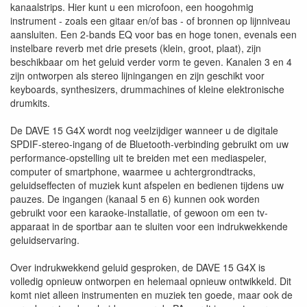
kanaalstrips. Hier kunt u een microfoon, een hoogohmig
instrument - zoals een gitaar en/of bas - of bronnen op lijnniveau
aansluiten. Een 2-bands EQ voor bas en hoge tonen, evenals een
instelbare reverb met drie presets (klein, groot, plaat), zijn
beschikbaar om het geluid verder vorm te geven. Kanalen 3 en 4
zijn ontworpen als stereo lijningangen en zijn geschikt voor
keyboards, synthesizers, drummachines of kleine elektronische
drumkits.
De DAVE 15 G4X wordt nog veelzijdiger wanneer u de digitale
SPDIF-stereo-ingang of de Bluetooth-verbinding gebruikt om uw
performance-opstelling uit te breiden met een mediaspeler,
computer of smartphone, waarmee u achtergrondtracks,
geluidseffecten of muziek kunt afspelen en bedienen tijdens uw
pauzes. De ingangen (kanaal 5 en 6) kunnen ook worden
gebruikt voor een karaoke-installatie, of gewoon om een tv-
apparaat in de sportbar aan te sluiten voor een indrukwekkende
geluidservaring.
Over indrukwekkend geluid gesproken, de DAVE 15 G4X is
volledig opnieuw ontworpen en helemaal opnieuw ontwikkeld. Dit
komt niet alleen instrumenten en muziek ten goede, maar ook de