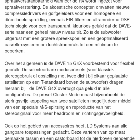
spraakverstaanbaarheid wanneer de PA wordt ingezet voor
spraakversterking. De akoestische concepten omvatten nieuwe
compressiedrivers en golfgeleiders voor een homogene en
directionele spreiding, evenals FIR-filters en ultramoderne DSP-
technologie voor een transparant, kleurloos geluid dat de DAVE-
serie naar een geheel nieuw niveau tilt. Zo is de subwoofer
uitgerust met een grotere spreekspoel en een geoptimaliseerd
basreflexsysteem om luchtstroomruis tot een minimum te
beperken.
Over het algemeen is de DAVE 15 G4X voorbestemd voor flexibel
gebruik. De selecteerbare moduspresets (voor klassiek
stereogebruik of opstelling met twee dicht bij elkaar geplaatste
satellieten op een T-standaard boven de subwoofer) dragen
hieraan bij - de DAVE G4X overtuigt qua geluid in alle
configuraties. De preset Cluster Mode maakt bijvoorbeeld de
storingsvrije koppeling van twee satellieten mogelijk door middel
van een speciale M/S-splitsing en reproductie van het
stereosignaal voor meer headroom en richtingsgevoeligheid.
Ook op het gebied van accessoires heeft LD Systems aan alle
gangbare toepassingen gedacht. Deze variëren van op maat
gemaakte tassen en een castorboard tot de hierboven genoemde