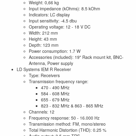
Weight: 0,66 kg
Input impedance (kOhms): 8.5 kOhm
Indicators: LC display
Input sensitivity: -4.5 dbu
Operating voltage: 12 - 18 V DC
Width: 212 mm
Height: 43 mm
Depth: 123 mm
Power consumption: 1.7 W
Accessories (included): 19" Rack mount kit, BNC-
Antenna, Power supply
LD Systems IEM R Receiver
Type: Receivers
Transmission frequency range:
470 - 490 MHz
584 - 608 MHz
655 - 679 MHz
823 - 832 MHz & 863 - 865 MHz
Channels: 12
Frequency response: 50 - 16.000 Hz
Transmission method: FM, mono/stereo
Total Harmonic Distortion (THD): 0.25 %
Audio output: 3.5 mm TRS