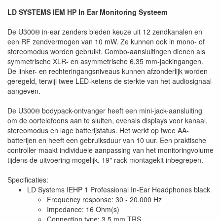
LD SYSTEMS IEM HP In Ear Monitoring Systeem
De U300® in-ear zenders bieden keuze uit 12 zendkanalen en
een RF zendvermogen van 10 mW. Ze kunnen ook in mono- of
stereomodus worden gebruikt. Combo-aansluitingen dienen als
symmetrische XLR- en asymmetrische 6,35 mm-jackingangen.
De linker- en rechteringangsniveaus kunnen afzonderlijk worden
geregeld, terwijl twee LED-ketens de sterkte van het audiosignaal
aangeven.
De U300® bodypack-ontvanger heeft een mini-jack-aansluiting
om de oortelefoons aan te sluiten, evenals displays voor kanaal,
stereomodus en lage batterijstatus. Het werkt op twee AA-
batterijen en heeft een gebruiksduur van 10 uur. Een praktische
controller maakt individuele aanpassing van het monitoringvolume
tijdens de uitvoering mogelijk. 19" rack montagekit inbegrepen.
Specificaties:
LD Systems IEHP 1 Professional In-Ear Headphones black
Frequency response: 30 - 20.000 Hz
Impedance: 16 Ohm(s)
Connection type: 3.5 mm TRS