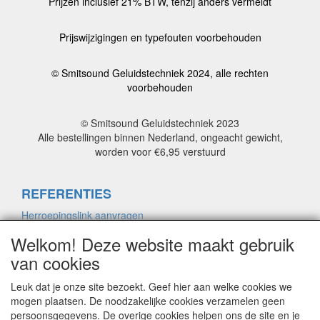
Prijzen inclusief 21% BTW, tenzij anders vermeldt
Prijswijzigingen en typefouten voorbehouden
© Smitsound Geluidstechniek 2024, alle rechten
voorbehouden
© Smitsound Geluidstechniek 2023
Alle bestellingen binnen Nederland, ongeacht gewicht,
worden voor €6,95 verstuurd
REFERENTIES
Herroepingslink aanvragen
Welkom! Deze website maakt gebruik
van cookies
ALGEMENE VOORWAARDEN
Herroepingslink aanvragen
Leuk dat je onze site bezoekt. Geef hier aan welke cookies we
mogen plaatsen. De noodzakelijke cookies verzamelen geen
persoonsgegevens. De overige cookies helpen ons de site en je