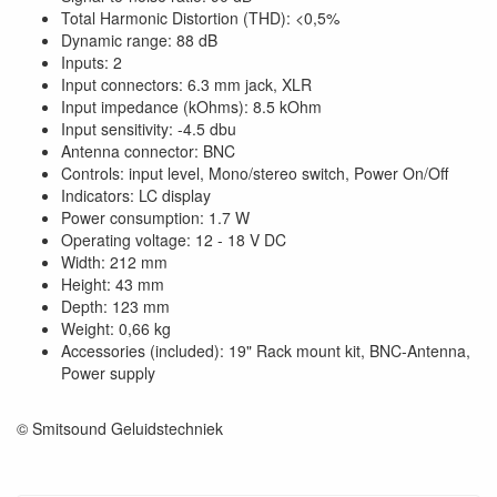
Total Harmonic Distortion (THD): <0,5%
Dynamic range: 88 dB
Inputs: 2
Input connectors: 6.3 mm jack, XLR
Input impedance (kOhms): 8.5 kOhm
Input sensitivity: -4.5 dbu
Antenna connector: BNC
Controls: input level, Mono/stereo switch, Power On/Off
Indicators: LC display
Power consumption: 1.7 W
Operating voltage: 12 - 18 V DC
Width: 212 mm
Height: 43 mm
Depth: 123 mm
Weight: 0,66 kg
Accessories (included): 19" Rack mount kit, BNC-Antenna,
Power supply
© Smitsound Geluidstechniek