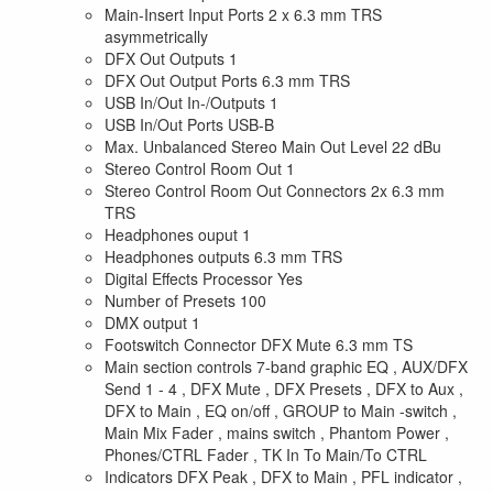
Main-Insert Input Ports 2 x 6.3 mm TRS
asymmetrically
DFX Out Outputs 1
DFX Out Output Ports 6.3 mm TRS
USB In/Out In-/Outputs 1
USB In/Out Ports USB-B
Max. Unbalanced Stereo Main Out Level 22 dBu
Stereo Control Room Out 1
Stereo Control Room Out Connectors 2x 6.3 mm
TRS
Headphones ouput 1
Headphones outputs 6.3 mm TRS
Digital Effects Processor Yes
Number of Presets 100
DMX output 1
Footswitch Connector DFX Mute 6.3 mm TS
Main section controls 7-band graphic EQ , AUX/DFX
Send 1 - 4 , DFX Mute , DFX Presets , DFX to Aux ,
DFX to Main , EQ on/off , GROUP to Main -switch ,
Main Mix Fader , mains switch , Phantom Power ,
Phones/CTRL Fader , TK In To Main/To CTRL
Indicators DFX Peak , DFX to Main , PFL indicator ,