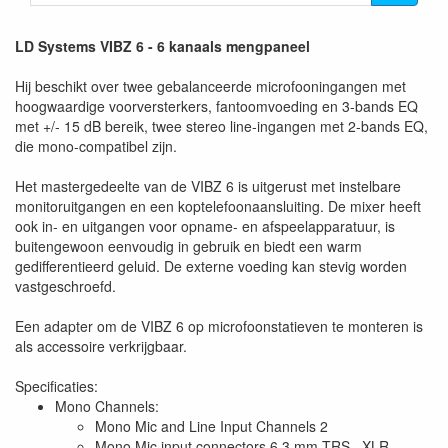
LD Systems VIBZ 6 - 6 kanaals mengpaneel
Hij beschikt over twee gebalanceerde microfooningangen met
hoogwaardige voorversterkers, fantoomvoeding en 3-bands EQ
met +/- 15 dB bereik, twee stereo line-ingangen met 2-bands EQ,
die mono-compatibel zijn.
Het mastergedeelte van de VIBZ 6 is uitgerust met instelbare
monitoruitgangen en een koptelefoonaansluiting. De mixer heeft
ook in- en uitgangen voor opname- en afspeelapparatuur, is
buitengewoon eenvoudig in gebruik en biedt een warm
gedifferentieerd geluid. De externe voeding kan stevig worden
vastgeschroefd.
Een adapter om de VIBZ 6 op microfoonstatieven te monteren is
als accessoire verkrijgbaar.
Specificaties:
Mono Channels:
Mono Mic and Line Input Channels 2
Mono Mic input connectors 6.3 mm TRS , XLR