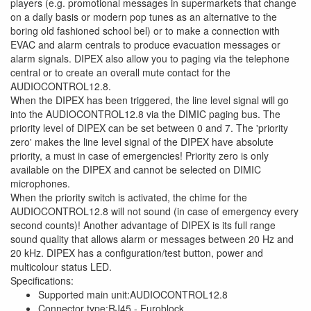
players (e.g. promotional messages in supermarkets that change
on a daily basis or modern pop tunes as an alternative to the
boring old fashioned school bel) or to make a connection with
EVAC and alarm centrals to produce evacuation messages or
alarm signals. DIPEX also allow you to paging via the telephone
central or to create an overall mute contact for the
AUDIOCONTROL12.8.
When the DIPEX has been triggered, the line level signal will go
into the AUDIOCONTROL12.8 via the DIMIC paging bus. The
priority level of DIPEX can be set between 0 and 7. The 'priority
zero' makes the line level signal of the DIPEX have absolute
priority, a must in case of emergencies! Priority zero is only
available on the DIPEX and cannot be selected on DIMIC
microphones.
When the priority switch is activated, the chime for the
AUDIOCONTROL12.8 will not sound (in case of emergency every
second counts)! Another advantage of DIPEX is its full range
sound quality that allows alarm or messages between 20 Hz and
20 kHz. DIPEX has a configuration/test button, power and
multicolour status LED.
Specifications:
Supported main unit:AUDIOCONTROL12.8
Connector type:RJ45 - Euroblock