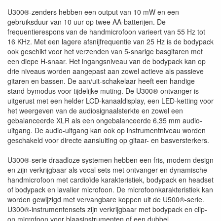
U300®-zenders hebben een output van 10 mW en een
gebruiksduur van 10 uur op twee AA-batterijen. De
frequentierespons van de handmicrofoon varieert van 55 Hz tot
16 KHz. Met een lagere afsnijfrequentie van 25 Hz is de bodypack
ook geschikt voor het verzenden van 5-snarige basgitaren met
een diepe H-snaar. Het ingangsniveau van de bodypack kan op
drie niveaus worden aangepast aan zowel actieve als passieve
gitaren en bassen. De aan/uit-schakelaar heeft een handige
stand-bymodus voor tijdelijke muting. De U300®-ontvanger is
uitgerust met een helder LCD-kanaaldisplay, een LED-ketting voor
het weergeven van de audiosignaalsterkte en zowel een
gebalanceerde XLR als een ongebalanceerde 6,35 mm audio-
uitgang. De audio-uitgang kan ook op instrumentniveau worden
geschakeld voor directe aansluiting op gitaar- en basversterkers.
U300®-serie draadloze systemen hebben een fris, modern design
en zijn verkrijgbaar als vocal sets met ontvanger en dynamische
handmicrofoon met cardioïde karakteristiek, bodypack en headset
of bodypack en lavalier microfoon. De microfoonkarakteristiek kan
worden gewijzigd met vervangbare koppen uit de U500®-serie.
U300®-instrumentensets zijn verkrijgbaar met bodypack en clip-
on microfoon voor blaasinstrumenten of een dubbel