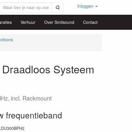
Inloggen
Zoeken
raties
Verhuur
Over Smitsound
Contact
rofoons
Draadloos Systeem
MHz, incl. Rackmount
w frequentieband
LDU300BPH2