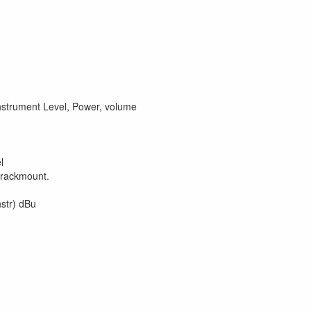
nstrument Level, Power, volume
l
" rackmount.
nstr) dBu