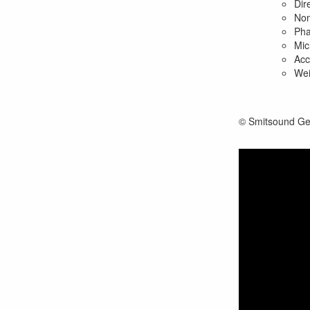
Dir
Nom
Pha
Mic
Acc
Wei
© Smitsound Ge