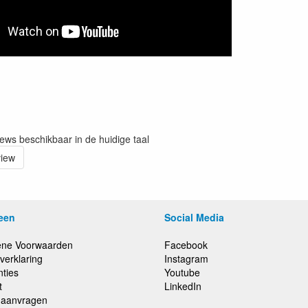
iews beschikbaar in de huidige taal
view
een
Social Media
ne Voorwaarden
Facebook
verklaring
Instagram
nties
Youtube
t
LinkedIn
e aanvragen