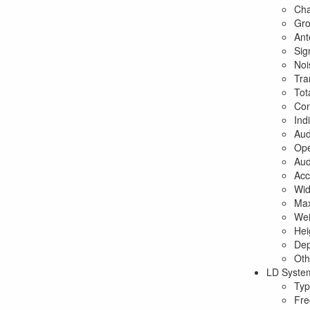
Cha
Gro
Ant
Sig
Noi
Tra
Tot
Con
Ind
Aud
Ope
Aud
Acc
Wid
Max
Wei
Hei
Dep
Oth
LD Syste
Typ
Fre