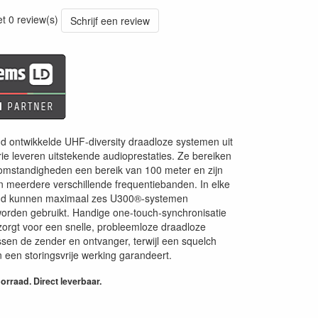
et 0 review(s)
Schrijf een review
nd ontwikkelde UHF-diversity draadloze systemen uit
e leveren uitstekende audioprestaties. Ze bereiken
omstandigheden een bereik van 100 meter en zijn
n meerdere verschillende frequentiebanden. In elke
nd kunnen maximaal zes U300®-systemen
d worden gebruikt. Handige one-touch-synchronisatie
 zorgt voor een snelle, probleemloze draadloze
ssen de zender en ontvanger, terwijl een squelch
n een storingsvrije werking garandeert.
rraad. Direct leverbaar.