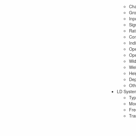
Cha
Gro
Inp
Sig
Rat
Con
Ind
Ope
Ope
Wid
Wei
Hei
Dep
Oth
LD Syste
Typ
Mod
Fre
Tra