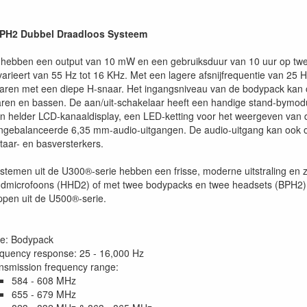
PH2 Dubbel Draadloos Systeem
ebben een output van 10 mW en een gebruiksduur van 10 uur op twee
arieert van 55 Hz tot 16 KHz. Met een lagere afsnijfrequentie van 25 
taren met een diepe H-snaar. Het ingangsniveau van de bodypack kan 
taren en bassen. De aan/uit-schakelaar heeft een handige stand-bymodu
en helder LCD-kanaaldisplay, een LED-ketting voor het weergeven van
ngebalanceerde 6,35 mm-audio-uitgangen. De audio-uitgang kan ook o
itaar- en basversterkers.
stemen uit de U300®-serie hebben een frisse, moderne uitstraling en z
microfoons (HHD2) of met twee bodypacks en twee headsets (BPH2). 
pen uit de U500®-serie.
e: Bodypack
quency response: 25 - 16,000 Hz
nsmission frequency range:
584 - 608 MHz
655 - 679 MHz