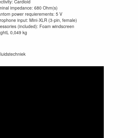
ectivity: Cardioid
inal impedance: 680 Ohm(s)
ntom power requierements: 5 V
rophone input: Mini-XLR (3-pin, female)
essories (included): Foam windscreen
ghtL 0,049 kg
luidstechniek