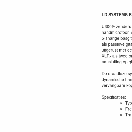
LD SYSTEMS B
U300®-zenders h
handmicrofoon v
5-snarige basgi
als passieve gi
uitgerust met e
XLR- als twee o
aansluiting op g
De draadloze sy
dynamische hand
vervangbare kop
Specificaties:
Typ
Fre
Tra