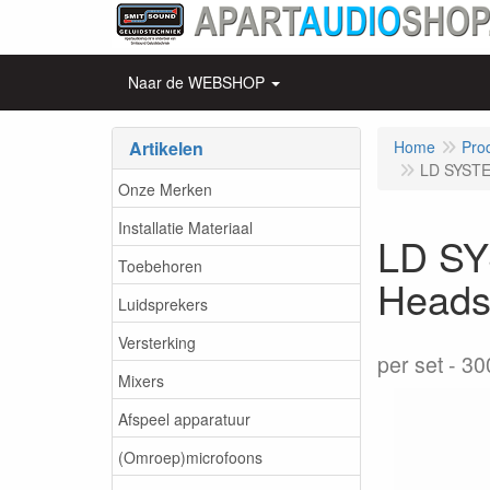
Naar de WEBSHOP
Artikelen
Home
Pro
LD SYSTE
Onze Merken
Installatie Materiaal
LD SY
Toebehoren
Heads
Luidsprekers
Versterking
per set
30
Mixers
Afspeel apparatuur
(Omroep)microfoons