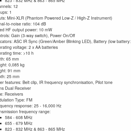
823 - 832 MHz & 863 - 865 MHz
nnels: 12
ups: 1
uts: Mini-XLR (Phantom Powered Low-Z / High-Z Instrument)
nal-to-noise ratio: 104 dB
ed HF output power: 10 mW
trols: Gain (3-way switch), Power On/Off
icators: ASC IR Sync (Green/Amber Blinking LED), Battery (low batter
rating voltage: 2 x AA batteries
rating time: >10 h
th: 65 mm
ght: 0,085 kg
ght: 91 mm
th: 25 mm
er features: Belt clip, IR frequency synchronisation, Pilot tone
ms Dual Receiver
e: Receivers
ulation Type: FM
quency response: 25 - 16,000 Hz
nsmission frequency range:
584 - 608 MHz
655 - 679 MHz
823 - 832 MHz & 863 - 865 MHz