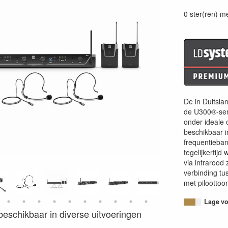
0 ster(ren) m
De in Duitsla
de U300®-seri
onder ideale 
beschikbaar i
frequentieba
tegelijkertij
via infrarood
verbinding tu
met piloottoo
Lage voo
s beschikbaar in diverse uitvoeringen