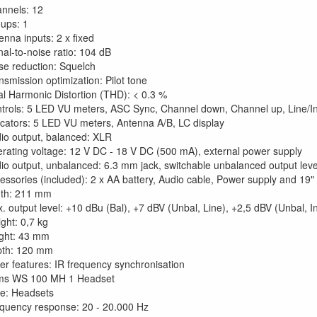
nnels: 12
ups: 1
enna inputs: 2 x fixed
nal-to-noise ratio: 104 dB
se reduction: Squelch
nsmission optimization: Pilot tone
al Harmonic Distortion (THD): < 0.3 %
trols: 5 LED VU meters, ASC Sync, Channel down, Channel up, Line/I
icators: 5 LED VU meters, Antenna A/B, LC display
io output, balanced: XLR
rating voltage: 12 V DC - 18 V DC (500 mA), external power supply
io output, unbalanced: 6.3 mm jack, switchable unbalanced output leve
essories (included): 2 x AA battery, Audio cable, Power supply and 19
th: 211 mm
. output level: +10 dBu (Bal), +7 dBV (Unbal, Line), +2,5 dBV (Unbal, I
ght: 0,7 kg
ght: 43 mm
th: 120 mm
er features: IR frequency synchronisation
ms WS 100 MH 1 Headset
e: Headsets
quency response: 20 - 20.000 Hz