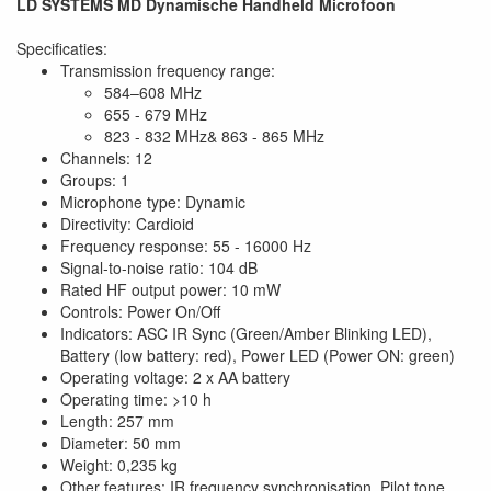
LD SYSTEMS MD Dynamische Handheld Microfoon
Specificaties:
Transmission frequency range:
584–608 MHz
655 - 679 MHz
823 - 832 MHz& 863 - 865 MHz
Channels: 12
Groups: 1
Microphone type: Dynamic
Directivity: Cardioid
Frequency response: 55 - 16000 Hz
Signal-to-noise ratio: 104 dB
Rated HF output power: 10 mW
Controls: Power On/Off
Indicators: ASC IR Sync (Green/Amber Blinking LED),
Battery (low battery: red), Power LED (Power ON: green)
Operating voltage: 2 x AA battery
Operating time: >10 h
Length: 257 mm
Diameter: 50 mm
Weight: 0,235 kg
Other features: IR frequency synchronisation, Pilot tone