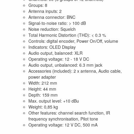
Groups: 8
Antenna inputs: 2
Antenna connector: BNC
Signal-to-noise ratio: > 100 dB
Noise reduction: Squelch
Total Harmonic Distortion (THD): < 0.3 %
Controls: digital encoder, Power On/Off, volume
Indicators: OLED Display
Audio output, balanced: XLR
Operating voltage: 12 - 18 V DC
Audio output, unbalanced: 6.3 mm jack
Accessories (included): 2 x antenna, Audio cable,
power adapter
Width: 212 mm
Height: 44 mm
Depth: 159 mm
Max. output level: +10 dBu
Weight: 0,85 kg
Other features: channel search function, IR
frequency synchronisation, Pilot tone
Operating voltage: 12 V DC, 500 mA