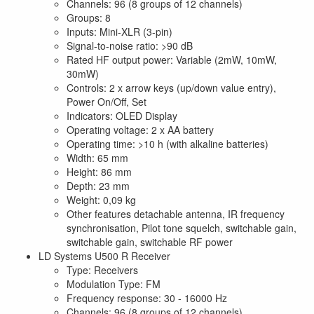
Channels: 96 (8 groups of 12 channels)
Groups: 8
Inputs: Mini-XLR (3-pin)
Signal-to-noise ratio: >90 dB
Rated HF output power: Variable (2mW, 10mW,
30mW)
Controls: 2 x arrow keys (up/down value entry),
Power On/Off, Set
Indicators: OLED Display
Operating voltage: 2 x AA battery
Operating time: >10 h (with alkaline batteries)
Width: 65 mm
Height: 86 mm
Depth: 23 mm
Weight: 0,09 kg
Other features detachable antenna, IR frequency
synchronisation, Pilot tone squelch, switchable gain,
switchable gain, switchable RF power
LD Systems U500 R Receiver
Type: Receivers
Modulation Type: FM
Frequency response: 30 - 16000 Hz
Channels: 96 (8 groups of 12 channels)