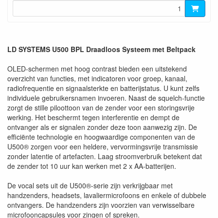
LD SYSTEMS U500 BPL Draadloos Systeem met Beltpack
OLED-schermen met hoog contrast bieden een uitstekend
overzicht van functies, met indicatoren voor groep, kanaal,
radiofrequentie en signaalsterkte en batterijstatus. U kunt zelfs
individuele gebruikersnamen invoeren. Naast de squelch-functie
zorgt de stille piloottoon van de zender voor een storingsvrije
werking. Het beschermt tegen interferentie en dempt de
ontvanger als er signalen zonder deze toon aanwezig zijn. De
efficiënte technologie en hoogwaardige componenten van de
U500® zorgen voor een heldere, vervormingsvrije transmissie
zonder latentie of artefacten. Laag stroomverbruik betekent dat
de zender tot 10 uur kan werken met 2 x AA-batterijen.
De vocal sets uit de U500®-serie zijn verkrijgbaar met
handzenders, headsets, lavaliermicrofoons en enkele of dubbele
ontvangers. De handzenders zijn voorzien van verwisselbare
microfooncapsules voor zingen of spreken.