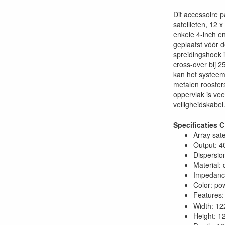
Dit accessoire p
satellieten, 12 
enkele 4-inch en
geplaatst vóór d
spreidingshoek i
cross-over bij 
kan het systeem
metalen rooster
oppervlak is vee
veiligheidskabel
Specificaties 
Array sate
Output: 
Dispersion
Material:
Impedanc
Color: po
Features:
Width: 1
Height: 