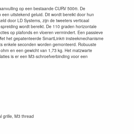
 of aanvulling op een bestaande CURV 500®. De
 een uitstekend geluid. Dit wordt bereikt door hun
eld door LD Systems, zijn de tweeters verticaal
-spreiding wordt bereikt. De 110 graden horizontale
flecties op plafonds en vloeren vermindert. Een passieve
m. Met het gepatenteerde SmartLink® insteekmechanisme
lechts enkele seconden worden gemonteerd. Robuuste
6 ohm en een gewicht van 1,73 kg. Het matzwarte
allaties is er een M3-schroefverbinding voor een
 grille, M3 thread