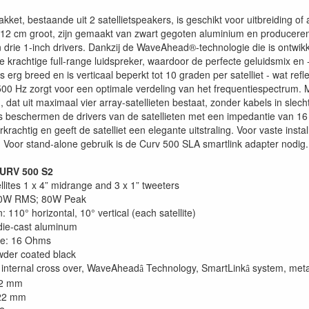
akket, bestaande uit 2 satellietspeakers, is geschikt voor uitbreiding
x 12 cm groot, zijn gemaakt van zwart gegoten aluminium en produceren
 drie 1-inch drivers. Dankzij de WaveAhead®-technologie die is ontwikk
e krachtige full-range luidspreker, waardoor de perfecte geluidsmix en 
s erg breed en is verticaal beperkt tot 10 graden per satelliet - wat re
2500 Hz zorgt voor een optimale verdeling van het frequentiespectru
, dat uit maximaal vier array-satellieten bestaat, zonder kabels in s
s beschermen de drivers van de satellieten met een impedantie van 1
rkrachtig en geeft de satelliet een elegante uitstraling. Voor vaste inst
. Voor stand-alone gebruik is de Curv 500 SLA smartlink adapter nodig.
CURV 500 S2
llites 1 x 4” midrange and 3 x 1” tweeters
40W RMS; 80W Peak
: 110° horizontal, 10° vertical (each satellite)
 die-cast aluminum
e: 16 Ohms
wder coated black
 internal cross over, WaveAhead
Technology, SmartLink
system, metal
â
â
22 mm
122 mm