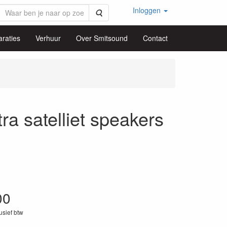
Inloggen
Zoeken
raties
Verhuur
Over Smitsound
Contact
 satelliet speakers
00
lusief btw