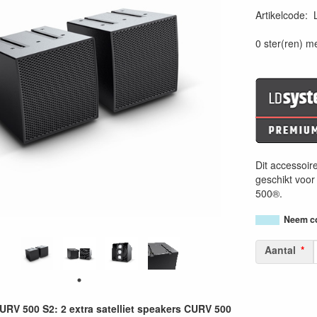
Artikelcode
:
40495211894
0 ster(ren) m
Dit accessoire
geschikt voor
500®.
Neem co
Aantal
V 500 S2: 2 extra satelliet speakers CURV 500