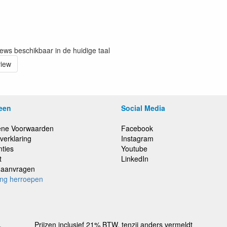
iews beschikbaar in de huidige taal
view
een
Social Media
ne Voorwaarden
Facebook
verklaring
Instagram
nties
Youtube
t
LinkedIn
e aanvragen
ing herroepen
,
Prijzen inclusief 21% BTW, tenzij anders vermeldt