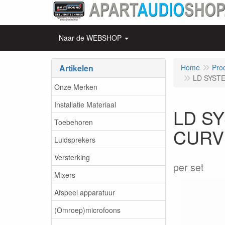
Naar de WEBSHOP
Artikelen
Home
Pro
LD SYSTEM
Onze Merken
Installatie Materiaal
LD SY
Toebehoren
CURV
Luidsprekers
Versterking
per set
Mixers
Afspeel apparatuur
(Omroep)microfoons