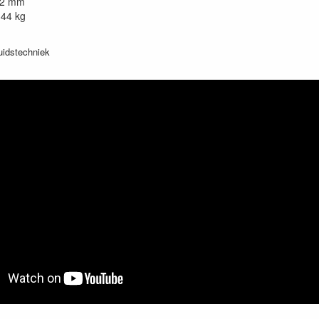
22 mm
.44 kg
idstechniek