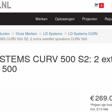
0
Merken
Oplossingen
Projecten
Repa
ducten
Onze Merken
LD Systems
LD Systems CURV
S CURV 500 S2: 2 extra satelliet speakers CURV 500
STEMS CURV 500 S2: 2 extra
 500
€
269.
*Prijzen zijn inc
incl. 21% btw