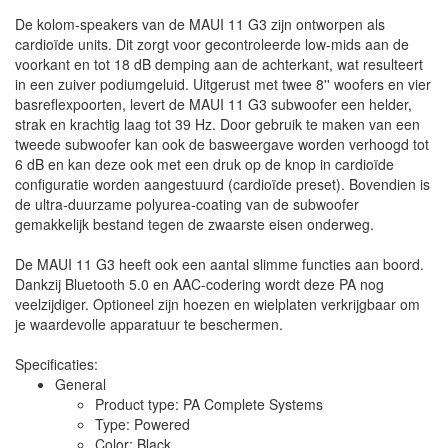
De kolom-speakers van de MAUI 11 G3 zijn ontworpen als
cardioïde units. Dit zorgt voor gecontroleerde low-mids aan de
voorkant en tot 18 dB demping aan de achterkant, wat resulteert
in een zuiver podiumgeluid. Uitgerust met twee 8'' woofers en vier
basreflexpoorten, levert de MAUI 11 G3 subwoofer een helder,
strak en krachtig laag tot 39 Hz. Door gebruik te maken van een
tweede subwoofer kan ook de basweergave worden verhoogd tot
6 dB en kan deze ook met een druk op de knop in cardioïde
configuratie worden aangestuurd (cardioïde preset). Bovendien is
de ultra-duurzame polyurea-coating van de subwoofer
gemakkelijk bestand tegen de zwaarste eisen onderweg.
De MAUI 11 G3 heeft ook een aantal slimme functies aan boord.
Dankzij Bluetooth 5.0 en AAC-codering wordt deze PA nog
veelzijdiger. Optioneel zijn hoezen en wielplaten verkrijgbaar om
je waardevolle apparatuur te beschermen.
Specificaties:
General
Product type: PA Complete Systems
Type: Powered
Color: Black