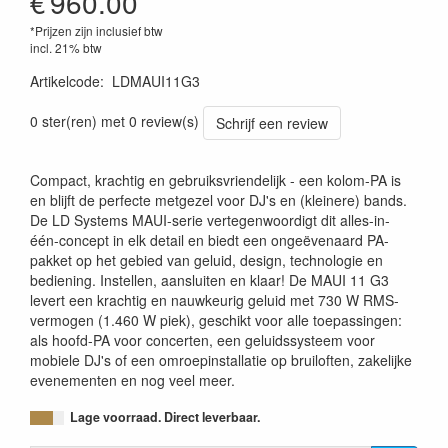
€
960.00
*Prijzen zijn inclusief btw
incl. 21% btw
Artikelcode
:
LDMAUI11G3
4049521713026
0 ster(ren) met 0 review(s)
Schrijf een review
Compact, krachtig en gebruiksvriendelijk - een kolom-PA is
en blijft de perfecte metgezel voor DJ's en (kleinere) bands.
De LD Systems MAUI-serie vertegenwoordigt dit alles-in-
één-concept in elk detail en biedt een ongeëvenaard PA-
pakket op het gebied van geluid, design, technologie en
bediening. Instellen, aansluiten en klaar! De MAUI 11 G3
levert een krachtig en nauwkeurig geluid met 730 W RMS-
vermogen (1.460 W piek), geschikt voor alle toepassingen:
als hoofd-PA voor concerten, een geluidssysteem voor
mobiele DJ's of een omroepinstallatie op bruiloften, zakelijke
evenementen en nog veel meer.
Lage voorraad. Direct leverbaar.