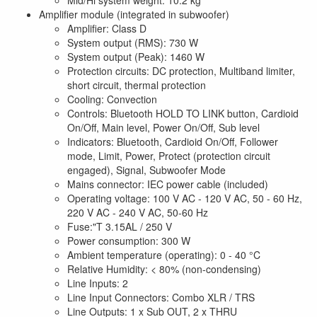
Mid/Hi system weight: 10.2 kg
Amplifier module (integrated in subwoofer)
Amplifier: Class D
System output (RMS): 730 W
System output (Peak): 1460 W
Protection circuits: DC protection, Multiband limiter,
short circuit, thermal protection
Cooling: Convection
Controls: Bluetooth HOLD TO LINK button, Cardioid
On/Off, Main level, Power On/Off, Sub level
Indicators: Bluetooth, Cardioid On/Off, Follower
mode, Limit, Power, Protect (protection circuit
engaged), Signal, Subwoofer Mode
Mains connector: IEC power cable (included)
Operating voltage: 100 V AC - 120 V AC, 50 - 60 Hz,
220 V AC - 240 V AC, 50-60 Hz
Fuse:"T 3.15AL / 250 V
Power consumption: 300 W
Ambient temperature (operating): 0 - 40 °C
Relative Humidity: < 80% (non-condensing)
Line Inputs: 2
Line Input Connectors: Combo XLR / TRS
Line Outputs: 1 x Sub OUT, 2 x THRU