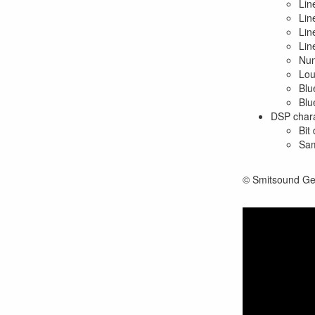
Lin
Lin
Lin
Lin
Num
Lou
Blu
Blu
DSP chara
Bit
Sam
© Smitsound Ge