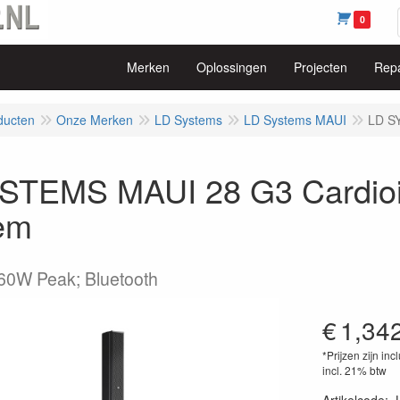
0
Merken
Oplossingen
Projecten
Repa
ducten
Onze Merken
LD Systems
LD Systems MAUI
LD S
STEMS MAUI 28 G3 Cardio
em
60W Peak; Bluetooth
€
1,34
*Prijzen zijn inc
incl. 21% btw