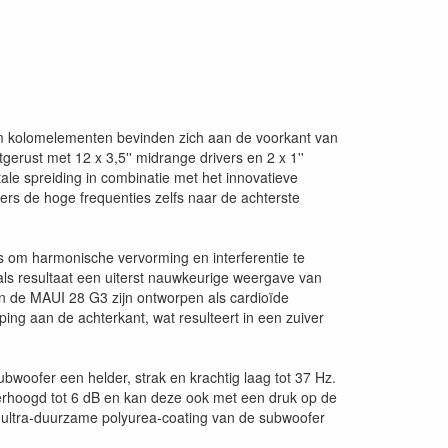
ium kolomelementen bevinden zich aan de voorkant van
erust met 12 x 3,5'' midrange drivers en 2 x 1''
ale spreiding in combinatie met het innovatieve
rs de hoge frequenties zelfs naar de achterste
as om harmonische vervorming en interferentie te
als resultaat een uiterst nauwkeurige weergave van
n de MAUI 28 G3 zijn ontworpen als cardioïde
ing aan de achterkant, wat resulteert in een zuiver
bwoofer een helder, strak en krachtig laag tot 37 Hz.
hoogd tot 6 dB en kan deze ook met een druk op de
e ultra-duurzame polyurea-coating van de subwoofer