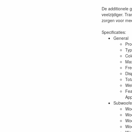
De additionele 
veelzijdiger. Tr
zorgen voor meer
Specificaties:
General
Pro
Typ
Col
Max
Fre
Dis
Tot
Wei
Fea
App
Subwoofe
Woo
Woo
Woo
Woo