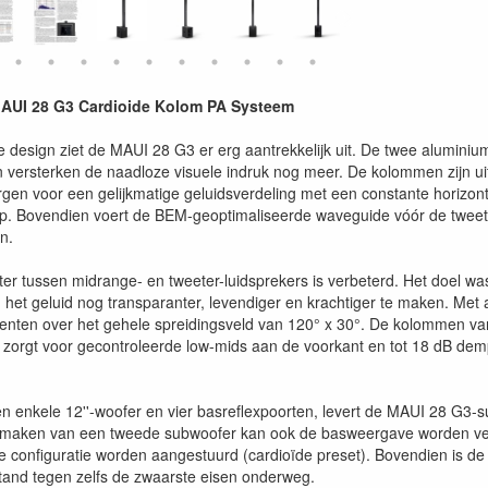
UI 28 G3 Cardioide Kolom PA Systeem
te design ziet de MAUI 28 G3 er erg aantrekkelijk uit. De twee alumin
versterken de naadloze visuele indruk nog meer. De kolommen zijn uitg
rgen voor een gelijkmatige geluidsverdeling met een constante horizont
p. Bovendien voert de BEM-geoptimaliseerde waveguide vóór de tweete
n.
lter tussen midrange- en tweeter-luidsprekers is verbeterd. Het doel w
het geluid nog transparanter, levendiger en krachtiger te maken. Met 
enten over het gehele spreidingsveld van 120° x 30°. De kolommen va
t zorgt voor gecontroleerde low-mids aan de voorkant en tot 18 dB demp
n enkele 12''-woofer en vier basreflexpoorten, levert de MAUI 28 G3-su
e maken van een tweede subwoofer kan ook de basweergave worden ver
de configuratie worden aangestuurd (cardioïde preset). Bovendien is d
tand tegen zelfs de zwaarste eisen onderweg.