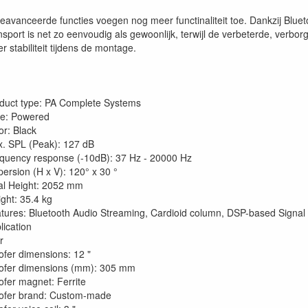
geavanceerde functies voegen nog meer functinaliteit toe. Dankzij Blue
ansport is net zo eenvoudig als gewoonlijk, terwijl de verbeterde, ver
 stabiliteit tijdens de montage.
duct type: PA Complete Systems
e: Powered
or: Black
. SPL (Peak): 127 dB
quency response (-10dB): 37 Hz - 20000 Hz
persion (H x V): 120° x 30 °
al Height: 2052 mm
ght: 35.4 kg
tures: Bluetooth Audio Streaming, Cardioid column, DSP-based Signal
lication
r
fer dimensions: 12 "
fer dimensions (mm): 305 mm
fer magnet: Ferrite
fer brand: Custom-made