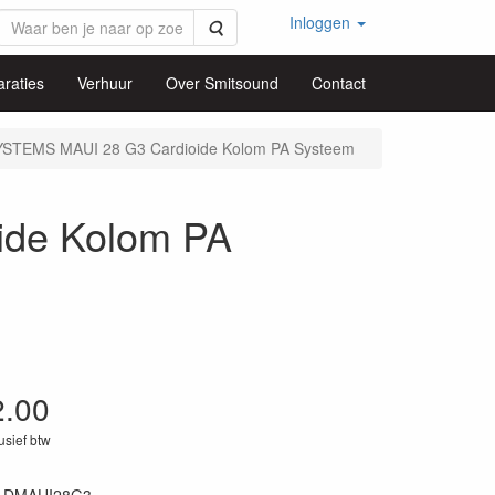
Inloggen
Zoeken
raties
Verhuur
Over Smitsound
Contact
YSTEMS MAUI 28 G3 Cardioide Kolom PA Systeem
ide Kolom PA
2.00
lusief btw