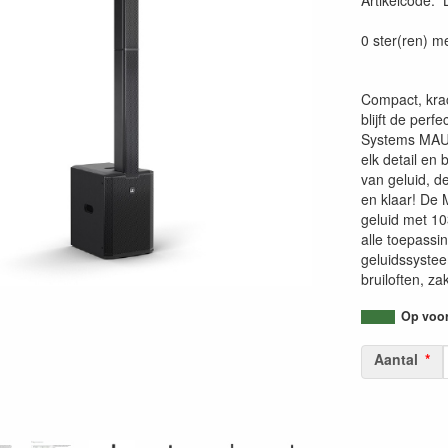
Artikelcode
:
40495217130
0 ster(ren) m
Compact, krac
blijft de per
Systems MAUI-
elk detail en
van geluid, de
en klaar! De 
geluid met 1
alle toepassi
geluidssystee
bruiloften, z
Op voorr
Aantal