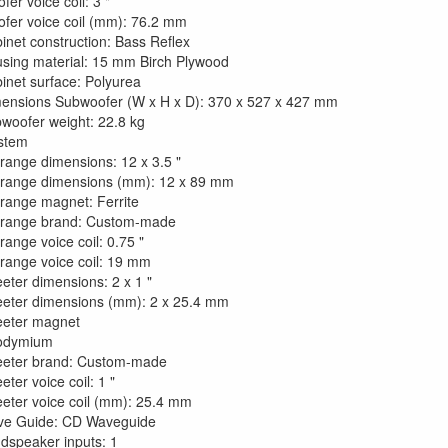
fer voice coil: 3 "
fer voice coil (mm): 76.2 mm
inet construction: Bass Reflex
sing material: 15 mm Birch Plywood
inet surface: Polyurea
ensions Subwoofer (W x H x D): 370 x 527 x 427 mm
woofer weight: 22.8 kg
stem
range dimensions: 12 x 3.5 "
range dimensions (mm): 12 x 89 mm
range magnet: Ferrite
range brand: Custom-made
range voice coil: 0.75 "
range voice coil: 19 mm
eter dimensions: 2 x 1 "
eter dimensions (mm): 2 x 25.4 mm
eter magnet
odymium
eter brand: Custom-made
eter voice coil: 1 "
eter voice coil (mm): 25.4 mm
e Guide: CD Waveguide
dspeaker inputs: 1