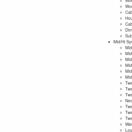
Woo
Woo
Cab
Hou
Cab
Dim
Sub
Mid/Hi Sy
Mid
Mid
Mid
Mid
Mid
Mid
Twe
Twe
Twe
Ne
Twe
Twe
Twe
Wav
Lou