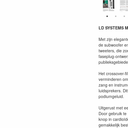
LD SYSTEMS MA
Met zijn elegan
de subwoofer en 
tweeters, die zo
faseplug-ontwer
publieksgebiede
Het crossover-fi
verminderen om 
zang en instrum
luidsprekers. Di
podiumgeluid.
Uitgerust met ee
Door gebruik t
knop in cardioï
gemakkelijk bes