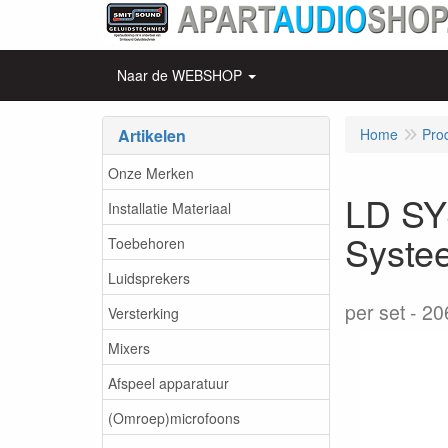
Naar de WEBSHOP
Artikelen
Home
Pro
Onze Merken
LD SY
Installatie Materiaal
Syste
Toebehoren
Luidsprekers
per set
20
Versterking
Mixers
Afspeel apparatuur
(Omroep)microfoons