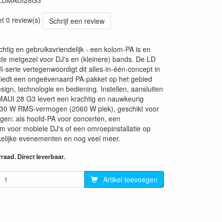
LDMAUI28G3
19
et 0 review(s)
Schrijf een review
htig en gebruiksvriendelijk - een kolom-PA is en
fecte metgezel voor DJ's en (kleinere) bands. De LD
serie vertegenwoordigt dit alles-in-één-concept in
 biedt een ongeëvenaard PA-pakket op het gebied
sign, technologie en bediening. Instellen, aansluiten
MAUI 28 G3 levert een krachtig en nauwkeurig
030 W RMS-vermogen (2060 W piek), geschikt voor
ngen: als hoofd-PA voor concerten, een
m voor mobiele DJ's of een omroepinstallatie op
akelijke evenementen en nog veel meer.
aad. Direct leverbaar.
Artikel toevoegen