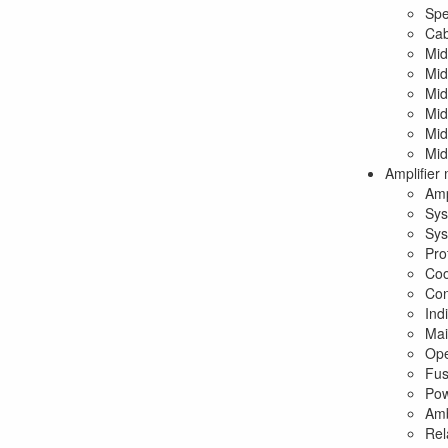
Spe
Cab
Mid
Mid
Mid
Mid
Mid
Mid
Amplifier
Amp
Sys
Sys
Pro
Coo
Con
Ind
Mai
Ope
Fus
Pow
Amb
Rel