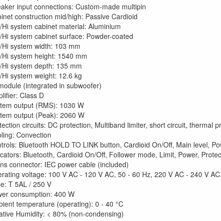
aker input connections: Custom-made multipin
inet construction mid/high: Passive Cardioid
/Hi system cabinet material: Aluminium
/Hi system cabinet surface: Powder-coated
/Hi system width: 103 mm
/Hi system height: 1540 mm
/Hi system depth: 135 mm
/Hi system weight: 12.6 kg
 module (integrated in subwoofer)
lifier: Class D
tem output (RMS): 1030 W
tem output (Peak): 2060 W
tection circuits: DC protection, Multiband limiter, short circuit, thermal p
ling: Convection
trols: Bluetooth HOLD TO LINK button, Cardioid On/Off, Main level, Po
icators: Bluetooth, Cardioid On/Off, Follower mode, Limit, Power, Prote
ns connector: IEC power cable (included)
rating voltage: 100 V AC - 120 V AC, 50 - 60 Hz, 220 V AC - 240 V AC
e: T 5AL / 250 V
er consumption: 400 W
ient temperature (operating): 0 - 40 °C
ative Humidity: < 80% (non-condensing)