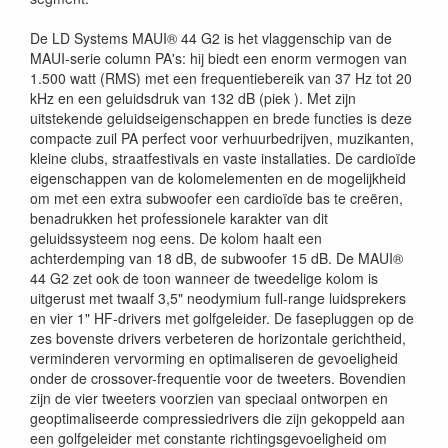
De LD Systems MAUI® 44 G2 is het vlaggenschip van de
MAUI-serie column PA's: hij biedt een enorm vermogen van
1.500 watt (RMS) met een frequentiebereik van 37 Hz tot 20
kHz en een geluidsdruk van 132 dB (piek ). Met zijn
uitstekende geluidseigenschappen en brede functies is deze
compacte zuil PA perfect voor verhuurbedrijven, muzikanten,
kleine clubs, straatfestivals en vaste installaties. De cardioïde
eigenschappen van de kolomelementen en de mogelijkheid
om met een extra subwoofer een cardioïde bas te creëren,
benadrukken het professionele karakter van dit
geluidssysteem nog eens. De kolom haalt een
achterdemping van 18 dB, de subwoofer 15 dB. De MAUI®
44 G2 zet ook de toon wanneer de tweedelige kolom is
uitgerust met twaalf 3,5" neodymium full-range luidsprekers
en vier 1" HF-drivers met golfgeleider. De fasepluggen op de
zes bovenste drivers verbeteren de horizontale gerichtheid,
verminderen vervorming en optimaliseren de gevoeligheid
onder de crossover-frequentie voor de tweeters. Bovendien
zijn de vier tweeters voorzien van speciaal ontworpen en
geoptimaliseerde compressiedrivers die zijn gekoppeld aan
een golfgeleider met constante richtingsgevoeligheid om