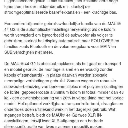
uitgebalanceerd geluid in alle situaties, met kristalheldere hoge
tonen, een helder middenbereik en - dankzij de
stroomgeoptimaliseerde basreflexkanalen - een krachtige bas.
Een andere bijzonder gebruiksvriendelijke functie van de MAUI®
44 G2 is de automatische instellingsherkenning: als de kolom
wordt verwijderd om bijvoorbeeld de subwoofer als volger te
gebruiken, springt het display automatisch naar FOLLOWER en
functies zoals Bluetooth en de volumeregelaars voor MAIN en
SUB verschijnen niet meer.
De MAUI® 44 G2 is absoluut topklasse als het gaat om transport
en mobiel gebruik: de montage is snel en eenvoudig zonder
kabels of standaards - in plaats daarvan worden speciale
meerpolige verbindingen gebruikt. Samen wegen de robuuste
subwooferbehuizing van berkenmultiplex met polyurea-coating en
de lichte, gepoedercoate aluminium kolom in totaal minder dan 48
kg - een gewichtsbesparing van 20% in vergelijking met het vorige
model. Het optioneel verkrijgbare transportrollerbord, draagtas en
onderhoes doen uitstekend werk in het dagelijks gebruik. Wat
ingangen betreft, biedt de MAUI® 44 G2 twee XLR IN-
aansluitingen, terwijl twee XLR-uitgangen een bedrade
stereoconfiguratie van twee systemen mogelijk maken.