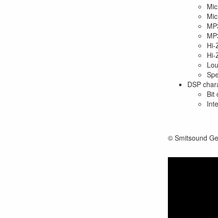
Mic
Mic
MP3
MP3
Hi-
Hi-
Lou
Spe
DSP chara
Bit
Int
© Smitsound Ge