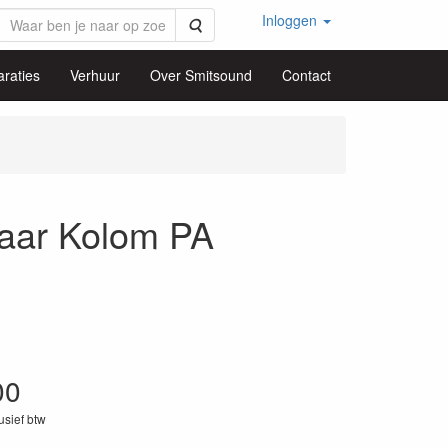
Inloggen
Zoeken
raties
Verhuur
Over Smitsound
Contact
ar Kolom PA
00
lusief btw