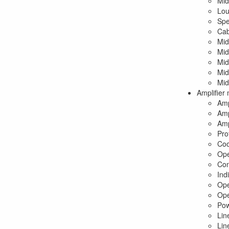
Mid
Lou
Spe
Cab
Mid
Mid
Mid
Mid
Mid
Amplifier
Amp
Amp
Amp
Pro
Coo
Ope
Con
Ind
Ope
Ope
Pow
Lin
Lin