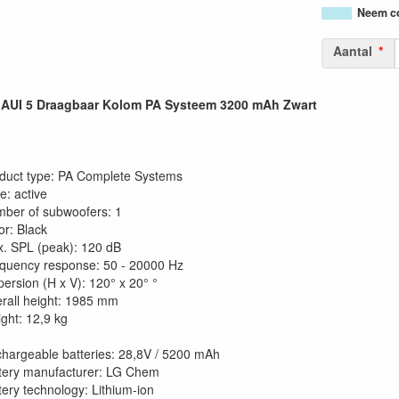
Neem co
Aantal
UI 5 Draagbaar Kolom PA Systeem 3200 mAh Zwart
duct type: PA Complete Systems
e: active
ber of subwoofers: 1
or: Black
. SPL (peak): 120 dB
quency response: 50 - 20000 Hz
persion (H x V): 120° x 20° °
rall height: 1985 mm
ght: 12,9 kg
hargeable batteries: 28,8V / 5200 mAh
tery manufacturer: LG Chem
tery technology: Lithium-ion