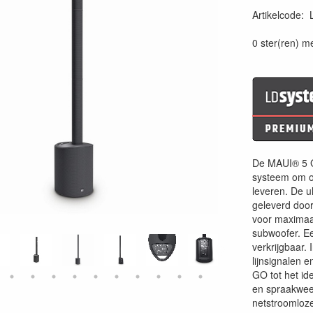
Artikelcode
:
40495212274
0 ster(ren) m
De MAUI® 5 GO
systeem om op 
leveren. De u
geleverd door
voor maximaal
subwoofer. Ee
verkrijgbaar.
lijnsignalen
GO tot het id
en spraakweer
netstroomloz