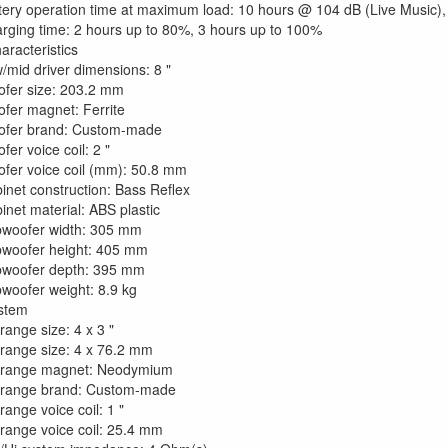
tery operation time at maximum load: 10 hours @ 104 dB (Live Music)
rging time: 2 hours up to 80%, 3 hours up to 100%
aracteristics
/mid driver dimensions: 8 "
fer size: 203.2 mm
fer magnet: Ferrite
fer brand: Custom-made
fer voice coil: 2 "
fer voice coil (mm): 50.8 mm
inet construction: Bass Reflex
inet material: ABS plastic
woofer width: 305 mm
woofer height: 405 mm
woofer depth: 395 mm
woofer weight: 8.9 kg
stem
range size: 4 x 3 "
range size: 4 x 76.2 mm
range magnet: Neodymium
range brand: Custom-made
range voice coil: 1 "
range voice coil: 25.4 mm