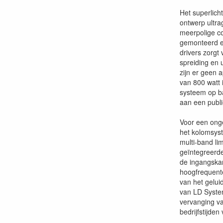
Het superlich
ontwerp ultra
meerpolige c
gemonteerd en
drivers zorgt
spreiding en 
zijn er geen 
van 800 watt 
systeem op ba
aan een publ
Voor een onge
het kolomsys
multi-band li
geïntegreerde
de ingangska
hoogfrequente
van het gelu
van LD Syste
vervanging va
bedrijfstijde