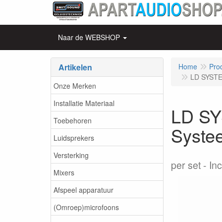
Naar de WEBSHOP
Artikelen
Home
Pro
LD SYSTE
Onze Merken
Installatie Materiaal
LD SY
Toebehoren
Syste
Luidsprekers
Versterking
per set
In
Mixers
Afspeel apparatuur
(Omroep)microfoons