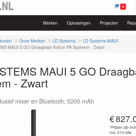
0
Merken
Oplossingen
Projecten
Repa
ducten
Onze Merken
LD Systems
LD Systems MAUI
MS MAUI 5 GO Draagbaar Kolom PA Systeem - Zwart
STEMS MAUI 5 GO Draagba
em - Zwart
clusief mixer en Bluetooth; 5200 mAh
€
827.
*Prijzen zijn inc
incl. 21% btw