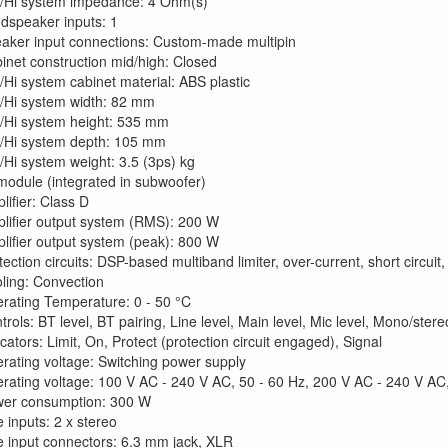
/Hi system impedance: 4 Ohm(s)
dspeaker inputs: 1
aker input connections: Custom-made multipin
inet construction mid/high: Closed
/Hi system cabinet material: ABS plastic
/Hi system width: 82 mm
/Hi system height: 535 mm
/Hi system depth: 105 mm
/Hi system weight: 3.5 (3ps) kg
 module (integrated in subwoofer)
lifier: Class D
lifier output system (RMS): 200 W
lifier output system (peak): 800 W
tection circuits: DSP-based multiband limiter, over-current, short circuit
ling: Convection
rating Temperature: 0 - 50 °C
trols: BT level, BT pairing, Line level, Main level, Mic level, Mono/ster
icators: Limit, On, Protect (protection circuit engaged), Signal
rating voltage: Switching power supply
rating voltage: 100 V AC - 240 V AC, 50 - 60 Hz, 200 V AC - 240 V AC,
er consumption: 300 W
e inputs: 2 x stereo
e input connectors: 6.3 mm jack, XLR