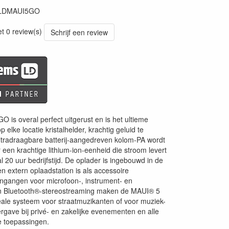
LDMAUI5GO
93
et 0 review(s)
Schrijf een review
 is overal perfect uitgerust en is het ultieme
elke locatie kristalhelder, krachtig geluid te
ltradraagbare batterij-aangedreven kolom-PA wordt
 een krachtige lithium-ion-eenheid die stroom levert
 20 uur bedrijfstijd. De oplader is ingebouwd in de
n extern oplaadstation is als accessoire
 Ingangen voor microfoon-, instrument- en
 en Bluetooth®-stereostreaming maken de MAUI® 5
eale systeem voor straatmuzikanten of voor muziek-
gave bij privé- en zakelijke evenementen en alle
e toepassingen.