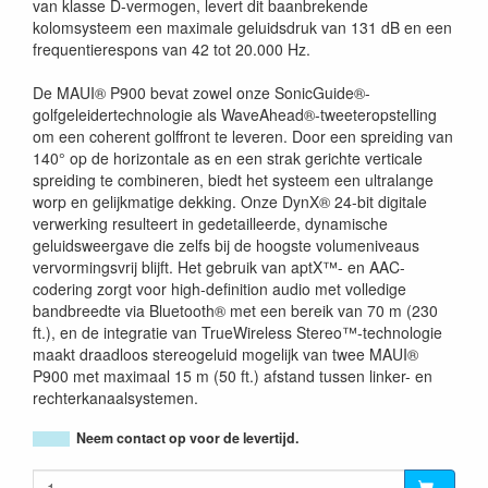
van klasse D-vermogen, levert dit baanbrekende
kolomsysteem een ​​maximale geluidsdruk van 131 dB en een
frequentierespons van 42 tot 20.000 Hz.
De MAUI® P900 bevat zowel onze SonicGuide®-
golfgeleidertechnologie als WaveAhead®-tweeteropstelling
om een ​​coherent golffront te leveren. Door een spreiding van
140° op de horizontale as en een strak gerichte verticale
spreiding te combineren, biedt het systeem een ​​ultralange
worp en gelijkmatige dekking. Onze DynX® 24-bit digitale
verwerking resulteert in gedetailleerde, dynamische
geluidsweergave die zelfs bij de hoogste volumeniveaus
vervormingsvrij blijft. Het gebruik van aptX™- en AAC-
codering zorgt voor high-definition audio met volledige
bandbreedte via Bluetooth® met een bereik van 70 m (230
ft.), en de integratie van TrueWireless Stereo™-technologie
maakt draadloos stereogeluid mogelijk van twee MAUI®
P900 met maximaal 15 m (50 ft.) afstand tussen linker- en
rechterkanaalsystemen.
Neem contact op voor de levertijd.