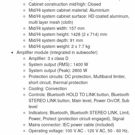
Cabinet construction mid/high: Closed
Mid/Hi system cabinet material: Aluminium
Mid/Hi system cabinet surface: HD coated aluminum,
multi layer mesh (cloth)
Mid/Hi system width: 157 mm
Mid/Hi system height: 1428 (2 x 714) mm
Mid/Hi system depth: 91 mm
Mid/Hi system weight: 2 x 7.7 kg
Amplifier module (integrated in subwoofer)
Amplifier: 3 x class D
System output (RMS):: 1400 W
System output (Peak): 2800 W
Protection circuits: DC protection, Multiband limiter,
short circuit, thermal protection
Cooling: Convection
Controls: Bluetooth HOLD TO LINK button, Bluetooth
STEREO LINK button, Main level, Power On/Off, Sub
level
Indicators: Bluetooth, Bluetooth STEREO LINK, Limit,
Power, Protect (protection circuit engaged), Signal
Mains connector: IEC power cable (included)
Operating voltage: 100 V AC - 120 V AC, 50 - 60 Hz,