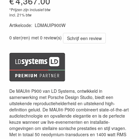
€
4,367.00
*Prijzen zijn inclusief btw
incl. 21% btw
Artikelcode
:
LDMAUIP900W
4049521229633
0 ster(ren) met 0 review(s)
Schrijf een review
De MAUI® P900 van LD Systems, ontwikkeld in
samenwerking met Porsche Design Studio, biedt een
uitstekende reproductiehelderheid en uitstekend high-
definition geluid. De MAUI® P900 combineert state-of-the-art
audiotechnologie en opvallende elegantie en is de perfecte
keuze wanneer uw live-evenementen en installatie-
omgevingen om stellaire sonische prestaties en stijl vragen.
Met in totaal 50 neodymium-transducers en 1400 watt RMS